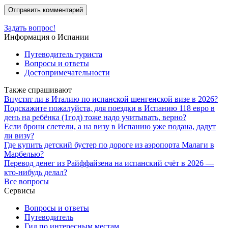
Задать вопрос!
Информация о Испании
Путеводитель туриста
Вопросы и ответы
Достопримечательности
Также спрашивают
Впустят ли в Италию по испанской шенгенской визе в 2026?
Подскажите пожалуйста, для поездки в Испанию 118 евро в
день на ребёнка (1год) тоже надо учитывать, верно?
Если брони слетели, а на визу в Испанию уже подана, дадут
ли визу?
Где купить детский бустер по дороге из аэропорта Малаги в
Марбелью?
Перевод денег из Райффайзена на испанский счёт в 2026 —
кто-нибудь делал?
Все вопросы
Сервисы
Вопросы и ответы
Путеводитель
Гид по интересным местам