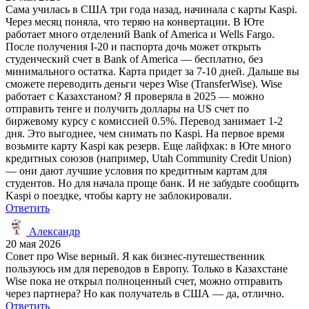
Сама училась в США три года назад, начинала с карты Kaspi.
Через месяц поняла, что теряю на конвертации. В Юте
работает много отделений Bank of America и Wells Fargo.
После получения I-20 и паспорта дочь может открыть
студенческий счет в Bank of America — бесплатно, без
минимального остатка. Карта придет за 7-10 дней. Дальше вы
сможете переводить деньги через Wise (TransferWise). Wise
работает с Казахстаном? Я проверяла в 2025 — можно
отправить тенге и получить доллары на US счет по
биржевому курсу с комиссией 0.5%. Перевод занимает 1-2
дня. Это выгоднее, чем снимать по Kaspi. На первое время
возьмите карту Kaspi как резерв. Еще лайфхак: в Юте много
кредитных союзов (например, Utah Community Credit Union)
— они дают лучшие условия по кредитным картам для
студентов. Но для начала проще банк. И не забудьте сообщить
Kaspi о поездке, чтобы карту не заблокировали.
Ответить
Александр
20 мая 2026
Совет про Wise верный. Я как бизнес-путешественник
пользуюсь им для переводов в Европу. Только в Казахстане
Wise пока не открыл полноценный счет, можно отправить
через партнера? Но как получатель в США — да, отлично.
Ответить