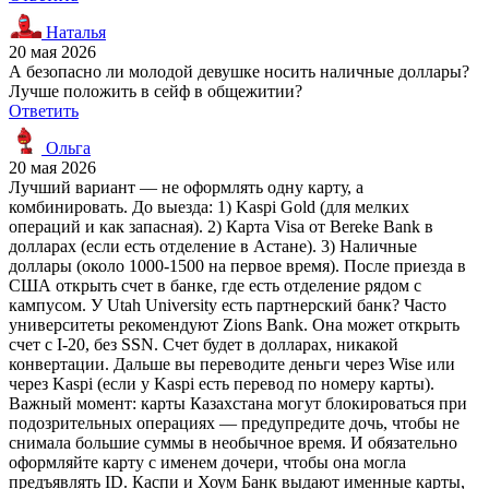
Наталья
20 мая 2026
А безопасно ли молодой девушке носить наличные доллары?
Лучше положить в сейф в общежитии?
Ответить
Ольга
20 мая 2026
Лучший вариант — не оформлять одну карту, а
комбинировать. До выезда: 1) Kaspi Gold (для мелких
операций и как запасная). 2) Карта Visa от Bereke Bank в
долларах (если есть отделение в Астане). 3) Наличные
доллары (около 1000-1500 на первое время). После приезда в
США открыть счет в банке, где есть отделение рядом с
кампусом. У Utah University есть партнерский банк? Часто
университеты рекомендуют Zions Bank. Она может открыть
счет с I-20, без SSN. Счет будет в долларах, никакой
конвертации. Дальше вы переводите деньги через Wise или
через Kaspi (если у Kaspi есть перевод по номеру карты).
Важный момент: карты Казахстана могут блокироваться при
подозрительных операциях — предупредите дочь, чтобы не
снимала большие суммы в необычное время. И обязательно
оформляйте карту с именем дочери, чтобы она могла
предъявлять ID. Каспи и Хоум Банк выдают именные карты,