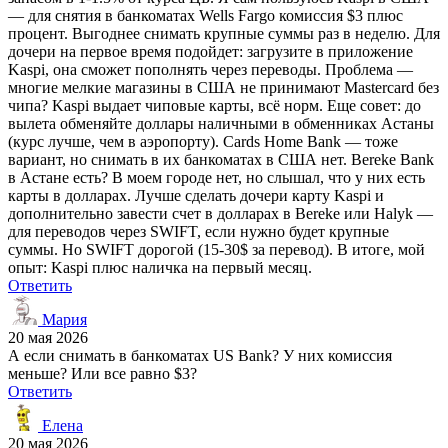
— для снятия в банкоматах Wells Fargo комиссия $3 плюс
процент. Выгоднее снимать крупные суммы раз в неделю. Для
дочери на первое время подойдет: загрузите в приложение
Kaspi, она сможет пополнять через переводы. Проблема —
многие мелкие магазины в США не принимают Mastercard без
чипа? Kaspi выдает чиповые карты, всё норм. Еще совет: до
вылета обменяйте доллары наличными в обменниках Астаны
(курс лучше, чем в аэропорту). Cards Home Bank — тоже
вариант, но снимать в их банкоматах в США нет. Bereke Bank
в Астане есть? В моем городе нет, но слышал, что у них есть
карты в долларах. Лучше сделать дочери карту Kaspi и
дополнительно завести счет в долларах в Bereke или Halyk —
для переводов через SWIFT, если нужно будет крупные
суммы. Но SWIFT дорогой (15-30$ за перевод). В итоге, мой
опыт: Kaspi плюс наличка на первый месяц.
Ответить
Мария
20 мая 2026
А если снимать в банкоматах US Bank? У них комиссия
меньше? Или все равно $3?
Ответить
Елена
20 мая 2026