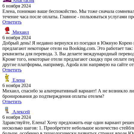
Анастасия
6 ноября 2024
Елена, понимаю ваше беспокойство. Мы тоже сначала сомневали
течение часа после оплаты. Главное - пользоваться услугами 
Ответить
Михаил
6 ноября 2024
Добрый день! Я недавно вернулся из поездки в Южную Корею и
предлагают некоторые отели на Booking.com. Это работает так
реквизиты для перевода. 3. Вы делаете международный перевод
Кроме того, некоторые отели предлагают скидку при оплате пе
другие платформы, например, Agoda или напрямую на сайте от
Ответить
Елена
6 ноября 2024
Михаил, спасибо за альтернативный вариант! А не возникло ли
бронирования до подтверждения оплаты отелем?
Ответить
Алексей
6 ноября 2024
Здравствуйте, Елена! Хочу предложить еще один вариант реш
несколько шагов: 1. Приобретите небольшое количество стейбл
больше, особенно в технологически развитых странах вроде Ю