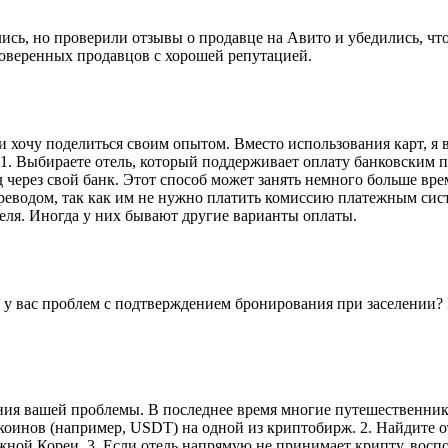
сь, но проверили отзывы о продавце на Авито и убедились, что
проверенных продавцов с хорошей репутацией.
 хочу поделиться своим опытом. Вместо использования карт, я в
: 1. Выбираете отель, который поддерживает оплату банковским 
 через свой банк. Этот способ может занять немного больше вре
реводом, так как им не нужно платить комиссию платежным сист
еля. Иногда у них бывают другие варианты оплаты.
 у вас проблем с подтверждением бронирования при заселении? 
ения вашей проблемы. В последнее время многие путешественни
коинов (например, USDT) на одной из криптобирж. 2. Найдите о
жной Кореи. 3. Если отель напрямую не принимает крипту, восп