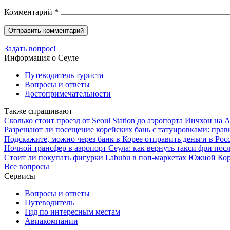
Комментарий
*
Задать вопрос!
Информация о Сеуле
Путеводитель туриста
Вопросы и ответы
Достопримечательности
Также спрашивают
Сколько стоит проезд от Seoul Station до аэропорта Инчхон на Al
Разрешают ли посещение корейских бань с татуировками: прав
Подскажите, можно через банк в Корее отправить деньги в Ро
Ночной трансфер в аэропорт Сеула: как вернуть такси фри пос
Стоит ли покупать фигурки Labubu в поп-маркетах Южной Коре
Все вопросы
Сервисы
Вопросы и ответы
Путеводитель
Гид по интересным местам
Авиакомпании