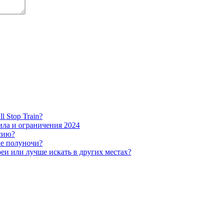
l Stop Train?
ила и ограничения 2024
ссию?
ле полуночи?
и или лучше искать в других местах?