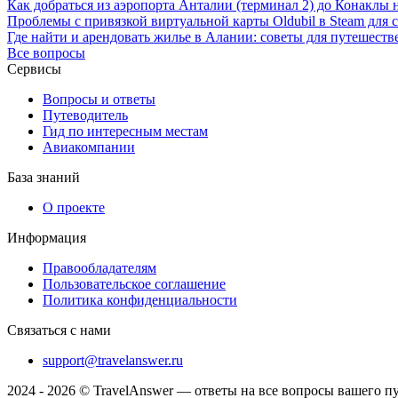
Как добраться из аэропорта Анталии (терминал 2) до Конаклы 
Проблемы с привязкой виртуальной карты Oldubil в Steam для
Где найти и арендовать жилье в Алании: советы для путешест
Все вопросы
Сервисы
Вопросы и ответы
Путеводитель
Гид по интересным местам
Авиакомпании
База знаний
О проекте
Информация
Правообладателям
Пользовательское соглашение
Политика конфиденциальности
Связаться с нами
support@travelanswer.ru
2024 - 2026 © TravelAnswer — ответы на все вопросы вашего п