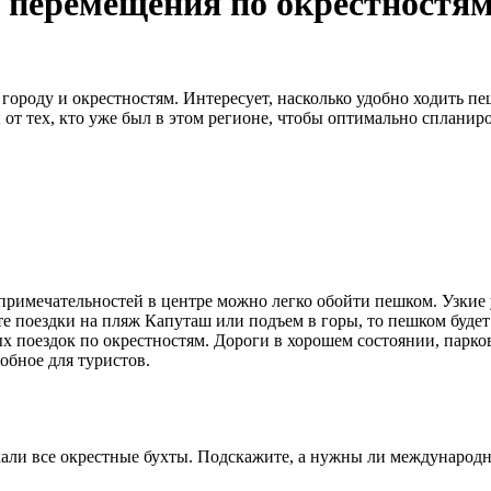
 перемещения по окрестностям
роду и окрестностям. Интересует, насколько удобно ходить пеш
от тех, кто уже был в этом регионе, чтобы оптимально спланиро
римечательностей в центре можно легко обойти пешком. Узкие 
те поездки на пляж Капуташ или подъем в горы, то пешком будет
ых поездок по окрестностям. Дороги в хорошем состоянии, парко
обное для туристов.
ъехали все окрестные бухты. Подскажите, а нужны ли междунаро