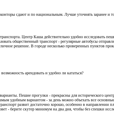
онторы сдают и по национальным. Лучше уточнять заранее и то
ранспорта. Центр Каша действительно удобно исследовать пешко
ьзовать общественный транспорт - регулярные автобусы отправля
тличное решение. В городе несколько проверенных пунктов прока
и возможность арендовать и удобно ли кататься?
варианты. Пешие прогулки - прекрасны для исторического центра
самым удобным вариантом - за день можно объехать все основные
транспорт развит достаточно хорошо, особенно в направлении 
овет - берите скутер минимум на два дня, чтобы без спешки исс