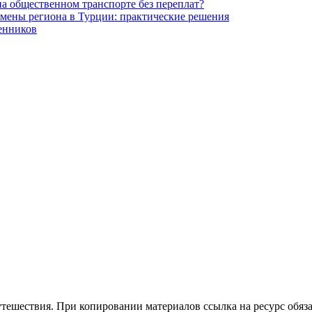
на общественном транспорте без переплат?
 смены региона в Турции: практические решения
венников
утешествия. При копировании материалов ссылка на ресурс обяза