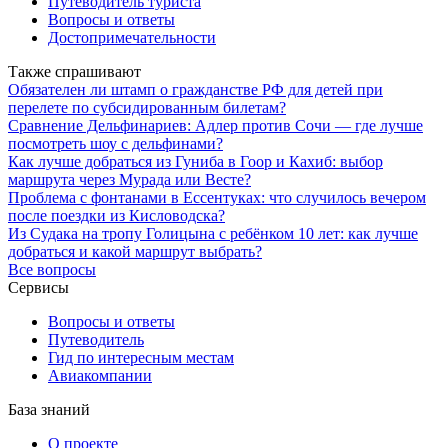
Путеводитель туриста
Вопросы и ответы
Достопримечательности
Также спрашивают
Обязателен ли штамп о гражданстве РФ для детей при
перелете по субсидированным билетам?
Сравнение Дельфинариев: Адлер против Сочи — где лучше
посмотреть шоу с дельфинами?
Как лучше добраться из Гуниба в Гоор и Кахиб: выбор
маршрута через Мурада или Весте?
Проблема с фонтанами в Ессентуках: что случилось вечером
после поездки из Кисловодска?
Из Судака на тропу Голицына с ребёнком 10 лет: как лучше
добраться и какой маршрут выбрать?
Все вопросы
Сервисы
Вопросы и ответы
Путеводитель
Гид по интересным местам
Авиакомпании
База знаний
О проекте