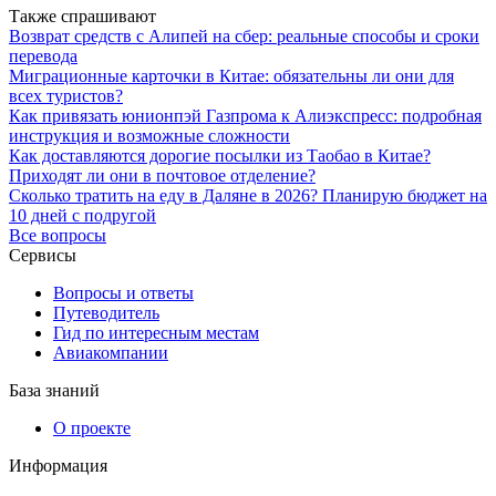
Также спрашивают
Возврат средств с Алипей на сбер: реальные способы и сроки
перевода
Миграционные карточки в Китае: обязательны ли они для
всех туристов?
Как привязать юнионпэй Газпрома к Алиэкспресс: подробная
инструкция и возможные сложности
Как доставляются дорогие посылки из Таобао в Китае?
Приходят ли они в почтовое отделение?
Сколько тратить на еду в Даляне в 2026? Планирую бюджет на
10 дней с подругой
Все вопросы
Сервисы
Вопросы и ответы
Путеводитель
Гид по интересным местам
Авиакомпании
База знаний
О проекте
Информация