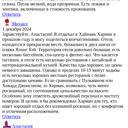
сезона. Песок мелкий, вода прозрачная. Есть лежаки и
зонтики, включенные в стоимость проживания.
Ответить
Михаил
1 декабря 2024
Здравствуйте, Анастасия! Я отдыхал в Хайнань Харман в
прошлом году и могу поделиться впечатлениями. Отель
находится в прекрасном месте, буквально в двух шагах от
пляжа Ялонг Бэй. Территория отеля довольно большая, есть
несколько бассейнов, спа-центр и фитнес-зал. Что касается
питания, в отеле есть несколько ресторанов с китайской и
интернациональной кухней. Качество еды хорошее, но цены
немного завышены. Однако в пределах 10-15 минут ходьбы
есть несколько хороших местных ресторанов с более
доступными ценами. Если сравнивать с Пульманом или
Ховард Джонсоном, то Харман, возможно, чуть менее
роскошный, но соотношение цена-качество на высоте.
Особенно хочу отметить дружелюбный персонал и чистоту
номеров. В целом, я бы рекомендовал Харман для тех, кто
ищет хороший отдых без излишней роскоши, но с комфортом
и отличным расположением.
Ответить
Анастасия