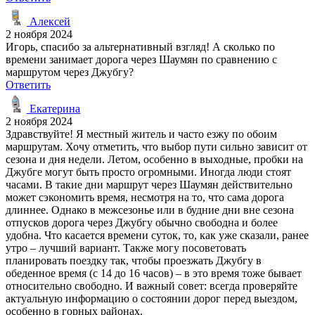
Алексей
2 ноября 2024
Игорь, спасибо за альтернативный взгляд! А сколько по
времени занимает дорога через Шаумян по сравнению с
маршрутом через Джубгу?
Ответить
Екатерина
2 ноября 2024
Здравствуйте! Я местный житель и часто езжу по обоим
маршрутам. Хочу отметить, что выбор пути сильно зависит от
сезона и дня недели. Летом, особенно в выходные, пробки на
Джубге могут быть просто огромными. Иногда люди стоят
часами. В такие дни маршрут через Шаумян действительно
может сэкономить время, несмотря на то, что сама дорога
длиннее. Однако в межсезонье или в будние дни вне сезона
отпусков дорога через Джубгу обычно свободна и более
удобна. Что касается времени суток, то, как уже сказали, ранее
утро – лучший вариант. Также могу посоветовать
планировать поездку так, чтобы проезжать Джубгу в
обеденное время (с 14 до 16 часов) – в это время тоже бывает
относительно свободно. И важный совет: всегда проверяйте
актуальную информацию о состоянии дорог перед выездом,
особенно в горных районах.