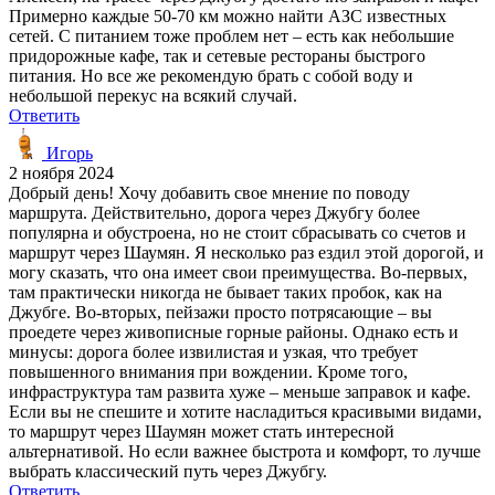
Примерно каждые 50-70 км можно найти АЗС известных
сетей. С питанием тоже проблем нет – есть как небольшие
придорожные кафе, так и сетевые рестораны быстрого
питания. Но все же рекомендую брать с собой воду и
небольшой перекус на всякий случай.
Ответить
Игорь
2 ноября 2024
Добрый день! Хочу добавить свое мнение по поводу
маршрута. Действительно, дорога через Джубгу более
популярна и обустроена, но не стоит сбрасывать со счетов и
маршрут через Шаумян. Я несколько раз ездил этой дорогой, и
могу сказать, что она имеет свои преимущества. Во-первых,
там практически никогда не бывает таких пробок, как на
Джубге. Во-вторых, пейзажи просто потрясающие – вы
проедете через живописные горные районы. Однако есть и
минусы: дорога более извилистая и узкая, что требует
повышенного внимания при вождении. Кроме того,
инфраструктура там развита хуже – меньше заправок и кафе.
Если вы не спешите и хотите насладиться красивыми видами,
то маршрут через Шаумян может стать интересной
альтернативой. Но если важнее быстрота и комфорт, то лучше
выбрать классический путь через Джубгу.
Ответить