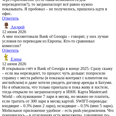
нерезидентов?), то загранпаспорт всё равно нужно
показывать. Я пробовал – не получилось, пришлось идти в
офис.
Ответить
Андрей
12 июня 2026
А мне посоветовали Bank of Georgia – говорят, у них лучше
условия по переводам из Европы. Кто-то сравнивал
комиссии?
Ответить
Елена
12 июня 2026
Я открывала счёт в Bank of Georgia в конце 2025. Сразу скажу
– если вы нерезидент, то процесс чуть дольше: попросили
справку с места работы (я показала контракт с клиентом на
английском) и даже хотели увидеть договор аренды в Батуми.
Но я объяснила, что только приехала и пока живу в хостеле,
тогда открыли по загранпаспорту и ИНН. Карта Mastercard
World – обслуживание 7 лари в месяц, но можно не платить,
если тратить от 300 лари в месяц картой. SWIFT-переводы:
входящие – 0.3% (мин 2 лари), исходящие – 0.5% (мин 5 лари).
Мобильное приложение удобное – есть push-уведомления. Что
понравилось – в отделениях есть менеджеры, говорящие по-