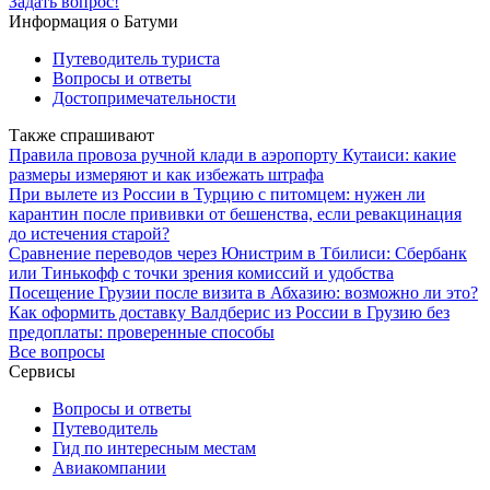
Задать вопрос!
Информация о Батуми
Путеводитель туриста
Вопросы и ответы
Достопримечательности
Также спрашивают
Правила провоза ручной клади в аэропорту Кутаиси: какие
размеры измеряют и как избежать штрафа
При вылете из России в Турцию с питомцем: нужен ли
карантин после прививки от бешенства, если ревакцинация
до истечения старой?
Сравнение переводов через Юнистрим в Тбилиси: Сбербанк
или Тинькофф с точки зрения комиссий и удобства
Посещение Грузии после визита в Абхазию: возможно ли это?
Как оформить доставку Валдберис из России в Грузию без
предоплаты: проверенные способы
Все вопросы
Сервисы
Вопросы и ответы
Путеводитель
Гид по интересным местам
Авиакомпании