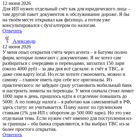
12 июня 2026
Для ИП нужен отдельный счёт как для юридического лица –
там другой пакет документов и обслуживание дороже. Я бы
на твоём месте открывал как физлицо, а потом уже
консультировался с бухгалтером по налогам.
Ответить
Александр
12 июня 2026
У меня опыт открытия счёта через агента – в Батуми полно
фирм, которые помогают с документами. Я не хотел сам
разбираться с очередями и переводами, заплатил 150 лари
(около 4000 руб) – за два дня всё сделали: и счёт в TBC, и
даже сим-карту local. Но если хотите сэкономить, можно и
самому – главное иметь при себе все оригиналы. Из
практического: не забудьте сразу установить мобильный банк
и настроить лимиты на переводы. У меня сначала стоял лимит
1000 лари в день, пришлось идти в отделение повышать до
5000. А по поводу налога – я работаю как самозанятый в РФ,
здесь статус не учитывается. Плачу налог по грузинским
ставкам (1% для ИП с оборотом до 500 000 лари). Но это уже
отдельная тема. Если нужен счёт именно для поступления из-
за границы – оба банка справляются, я бы выбрал TBC из-за
более простого открытия.
Ответить