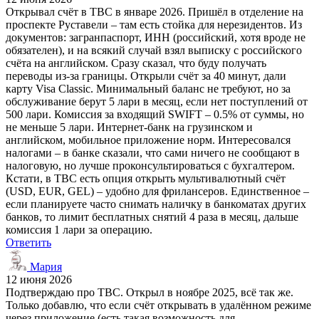
Открывал счёт в TBC в январе 2026. Пришёл в отделение на
проспекте Руставели – там есть стойка для нерезидентов. Из
документов: загранпаспорт, ИНН (российский, хотя вроде не
обязателен), и на всякий случай взял выписку с российского
счёта на английском. Сразу сказал, что буду получать
переводы из-за границы. Открыли счёт за 40 минут, дали
карту Visa Classic. Минимальный баланс не требуют, но за
обслуживание берут 5 лари в месяц, если нет поступлений от
500 лари. Комиссия за входящий SWIFT – 0.5% от суммы, но
не меньше 5 лари. Интернет-банк на грузинском и
английском, мобильное приложение норм. Интересовался
налогами – в банке сказали, что сами ничего не сообщают в
налоговую, но лучше проконсультироваться с бухгалтером.
Кстати, в TBC есть опция открыть мультивалютный счёт
(USD, EUR, GEL) – удобно для фрилансеров. Единственное –
если планируете часто снимать наличку в банкоматах других
банков, то лимит бесплатных снятий 4 раза в месяц, дальше
комиссия 1 лари за операцию.
Ответить
Мария
12 июня 2026
Подтверждаю про TBC. Открыл в ноябре 2025, всё так же.
Только добавлю, что если счёт открывать в удалённом режиме
через приложение (есть такая возможность для