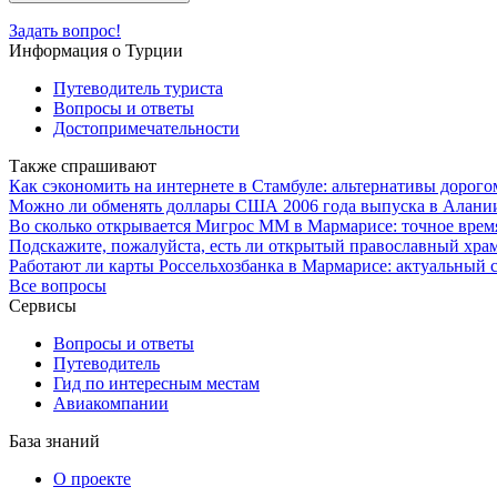
Задать вопрос!
Информация о Турции
Путеводитель туриста
Вопросы и ответы
Достопримечательности
Также спрашивают
Как сэкономить на интернете в Стамбуле: альтернативы дорог
Можно ли обменять доллары США 2006 года выпуска в Алании 
Во сколько открывается Мигрос ММ в Мармарисе: точное врем
Подскажите, пожалуйста, есть ли открытый православный хра
Работают ли карты Россельхозбанка в Мармарисе: актуальный с
Все вопросы
Сервисы
Вопросы и ответы
Путеводитель
Гид по интересным местам
Авиакомпании
База знаний
О проекте