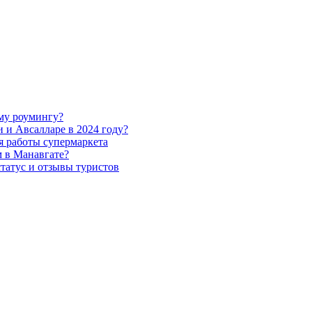
ому роумингу?
и Авсалларе в 2024 году?
я работы супермаркета
м в Манавгате?
татус и отзывы туристов