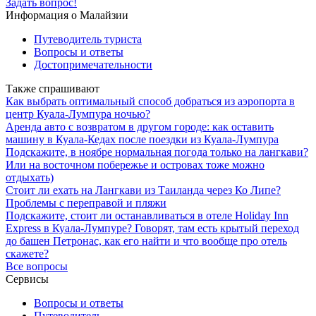
Задать вопрос!
Информация о Малайзии
Путеводитель туриста
Вопросы и ответы
Достопримечательности
Также спрашивают
Как выбрать оптимальный способ добраться из аэропорта в
центр Куала-Лумпура ночью?
Аренда авто с возвратом в другом городе: как оставить
машину в Куала-Кедах после поездки из Куала-Лумпура
Подскажите, в ноябре нормальная погода только на лангкави?
Или на восточном побережье и островах тоже можно
отдыхать)
Стоит ли ехать на Лангкави из Таиланда через Ко Липе?
Проблемы с переправой и пляжи
Подскажите, стоит ли останавливаться в отеле Holiday Inn
Express в Куала-Лумпуре? Говорят, там есть крытый переход
до башен Петронас, как его найти и что вообще про отель
скажете?
Все вопросы
Сервисы
Вопросы и ответы
Путеводитель