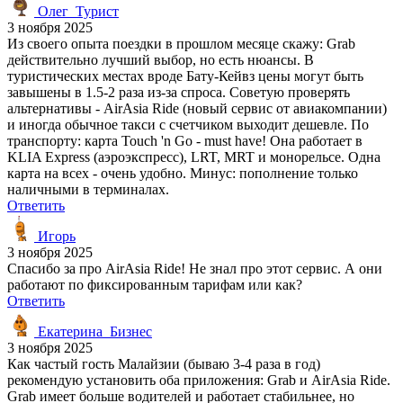
Олег_Турист
3 ноября 2025
Из своего опыта поездки в прошлом месяце скажу: Grab
действительно лучший выбор, но есть нюансы. В
туристических местах вроде Бату-Кейвз цены могут быть
завышены в 1.5-2 раза из-за спроса. Советую проверять
альтернативы - AirAsia Ride (новый сервис от авиакомпании)
и иногда обычное такси с счетчиком выходит дешевле. По
транспорту: карта Touch 'n Go - must have! Она работает в
KLIA Express (аэроэкспресс), LRT, MRT и монорельсе. Одна
карта на всех - очень удобно. Минус: пополнение только
наличными в терминалах.
Ответить
Игорь
3 ноября 2025
Спасибо за про AirAsia Ride! Не знал про этот сервис. А они
работают по фиксированным тарифам или как?
Ответить
Екатерина_Бизнес
3 ноября 2025
Как частый гость Малайзии (бываю 3-4 раза в год)
рекомендую установить оба приложения: Grab и AirAsia Ride.
Grab имеет больше водителей и работает стабильнее, но