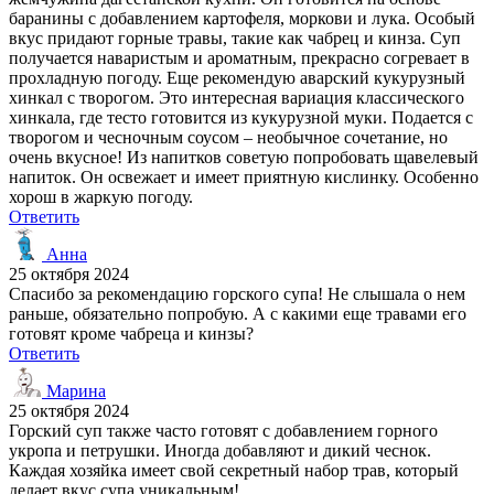
баранины с добавлением картофеля, моркови и лука. Особый
вкус придают горные травы, такие как чабрец и кинза. Суп
получается наваристым и ароматным, прекрасно согревает в
прохладную погоду. Еще рекомендую аварский кукурузный
хинкал с творогом. Это интересная вариация классического
хинкала, где тесто готовится из кукурузной муки. Подается с
творогом и чесночным соусом – необычное сочетание, но
очень вкусное! Из напитков советую попробовать щавелевый
напиток. Он освежает и имеет приятную кислинку. Особенно
хорош в жаркую погоду.
Ответить
Анна
25 октября 2024
Спасибо за рекомендацию горского супа! Не слышала о нем
раньше, обязательно попробую. А с какими еще травами его
готовят кроме чабреца и кинзы?
Ответить
Марина
25 октября 2024
Горский суп также часто готовят с добавлением горного
укропа и петрушки. Иногда добавляют и дикий чеснок.
Каждая хозяйка имеет свой секретный набор трав, который
делает вкус супа уникальным!