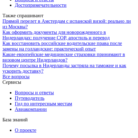
Достопримечательности
Также спрашивают
Прямой перелет в Амстердам с испанской визой: реально ли
из Москвы?
Как оформить документы для новорожденного в
Нидерландах: получение СОР, апостиль и перевод
Как восстановить российские водительские права после
замены на голландские: практический опыт
Какие европейские медицинские страховки принимают в
визовом центре Нидерландов?
Почему посылка в Нидерланды застряла на таможне и как
ускорить доставку?
Все вопросы
Сервисы
Вопросы и ответы
Путеводитель
Гид по интересным местам
Авиакомпании
База знаний
О проекте