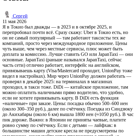
Сергей
11 мая 2026
Я в Токио был дважды — в 2023 и в октябре 2025, и
перепробовал почти всё. Сразу скажу: Uber в Токио есть, но
он не самый популярный — там работают таксисты тех же
компаний, просто через международное приложение. Цены
чуть выше, чем через местные сервисы, плюс может быть
доплата за комиссию. Лучше ставить GO или JapanTaxi — они
основные. JapanTaxi (раньше назывался JapanTaxi, сейчас
часть сети) отлично работает, интерфейс на английском,
привязываешь карту (Visa/Mastercard проходит, UnionPay тоже
видел в настройках). Мир через UnionPay должен работать —
проверял в декабре 2025: на терминалах в магазинах
проходил, в такси тоже. DiDi — китайское приложение, там
можно оплатить наличными прямо водителю, что удобно,
если не хотите привязывать карту. В DiDi есть функция
«наличные» при заказе. Цены: посадка обычно 500–600 иен
(около 300–350 руб.), далее по счётчику. Поездка из Синдзюку
до Акихабары (около 6 км) вышла 1800 иен (≈1050 руб.). В час
пик дороже. Важно: в Японии не приняты чаевые, платите
ровно сумму по счётчику. Если с детьми — лайфхак: в
большинстве машин детские кресла не предусмотрены по