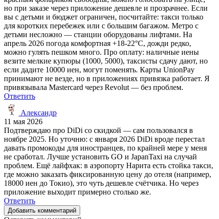
но при заказе через приложение дешевле и прозрачнее. Если
вы с детьми и бюджет ограничен, посчитайте: такси только
для коротких перебежек или с большим багажом. Метро с
детьми несложно — станции оборудованы лифтами. На
апрель 2026 погода комфортная +18-22°C, дожди редко,
можно гулять пешком много. Про оплату: наличные иены
везите мелкие купюры (1000, 5000), таксисты сдачу дают, но
если дадите 10000 иен, могут поменять. Карты UnionPay
принимают не везде, но в приложениях привязка работает. Я
привязывала Mastercard через Revolut — без проблем.
Ответить
Александр
11 мая 2026
Подтверждаю про DiDi со скидкой — сам пользовался в
ноябре 2025. Но уточню: с января 2026 DiDi вроде перестал
давать промокоды для иностранцев, по крайней мере у меня
не сработал. Лучше установить GO и JapanTaxi на случай
проблем. Ещё лайфхак: в аэропорту Нарита есть стойка такси,
где можно заказать фиксированную цену до отеля (например,
18000 иен до Токио), это чуть дешевле счётчика. Но через
приложение выходит примерно столько же.
Ответить
Добавить комментарий