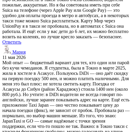
пожилые, аккуратные. Но я бы советовала иметь при себе
Suica на телефоне (через Apple Pay или Google Pay) — это
удобно для оплаты проезда в метро и автобусах, а в некоторых
такси тоже можно Suica расплатиться. Карту Мир через
UnionPay я в такси не пробовала, но в автоматах с Suica она
работала. И ещё: если у вас дети до 6 лет, их можно бесплатно
возить на коленях, но лучше кресло заказать — безопаснее.
Ответить
Мария
11 мая 2026
Мой опыт — бюджетный вариант для тех, кто один или парой
без кучи чемоданов. Я студентка, была в Токио в марте 2025,
жила в хостеле в Асакусе. Пользуюсь DiDi — оно даёт скидку
на первую поездку 500 иен, и можно платить наличными. Для
меня это был плюс: не хотела светить карту. Поездка от
Асакусы до Сибун (район Харадзюку) стоила 1400 иен (около
800 руб.). Но учтите: в DiDi водители не всегда говорят по-
английски, лучше заранее показывать адрес на карте. Ещё есть
приложение Taxi Japan — оно честно показывает цену до
начала поездки (фикс), не зависит от пробок. Пробовала раз —
нормально, но выбор машин меньше. Из того, что знаю:
JapanTaxi и GO — самые надёжные с точки зрения
поддержки, если что-то пошло не так. Важно: в Токио такси с
красным фонариком свободны, можно голосовать на улице,