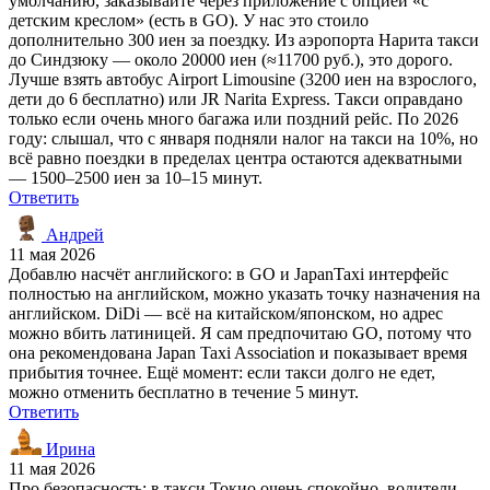
умолчанию, заказывайте через приложение с опцией «с
детским креслом» (есть в GO). У нас это стоило
дополнительно 300 иен за поездку. Из аэропорта Нарита такси
до Синдзюку — около 20000 иен (≈11700 руб.), это дорого.
Лучше взять автобус Airport Limousine (3200 иен на взрослого,
дети до 6 бесплатно) или JR Narita Express. Такси оправдано
только если очень много багажа или поздний рейс. По 2026
году: слышал, что с января подняли налог на такси на 10%, но
всё равно поездки в пределах центра остаются адекватными
— 1500–2500 иен за 10–15 минут.
Ответить
Андрей
11 мая 2026
Добавлю насчёт английского: в GO и JapanTaxi интерфейс
полностью на английском, можно указать точку назначения на
английском. DiDi — всё на китайском/японском, но адрес
можно вбить латиницей. Я сам предпочитаю GO, потому что
она рекомендована Japan Taxi Association и показывает время
прибытия точнее. Ещё момент: если такси долго не едет,
можно отменить бесплатно в течение 5 минут.
Ответить
Ирина
11 мая 2026
Про безопасность: в такси Токио очень спокойно, водители