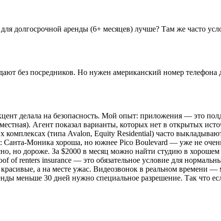
для долгосрочной аренды (6+ месяцев) лучше? Там же часто усл
дают без посредников. Но нужен американский номер телефона 
цент делала на безопасность. Мой опыт: приложения — это полде
местная). Агент показал варианты, которых нет в открытых источ
мплексах (типа Avalon, Equity Residential) часто выкладывают то
 Санта-Моника хороша, но южнее Pico Boulevard — уже не очень
сно, но дороже. За $2000 в месяц можно найти студию в хорошем
of of renters insurance — это обязательное условие для нормальны
 красивые, а на месте ужас. Видеозвонок в реальном времени —
енды меньше 30 дней нужно специальное разрешение. Так что если