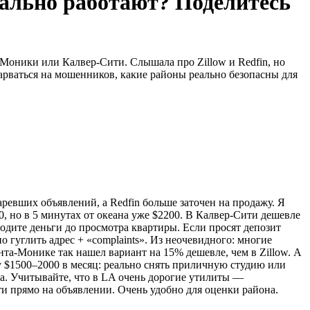
еально работают? Поделитесь
-Моники или Калвер-Сити. Слышала про Zillow и Redfin, но
арваться на мошенников, какие районы реально безопасны для
таревших объявлений, а Redfin больше заточен на продажу. Я
00, но в 5 минутах от океана уже $2200. В Калвер-Сити дешевле
одите деньги до просмотра квартиры. Если просят депозит
 гуглить адрес + «complaints». Из неочевидного: многие
та-Монике так нашел вариант на 15% дешевле, чем в Zillow. А
у $1500–2000 в месяц: реально снять приличную студию или
та. Учитывайте, что в LA очень дорогие утилиты —
ти прямо на объявлении. Очень удобно для оценки района.