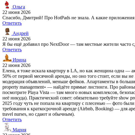
Ольга
22 июня 2026
Спасибо, Дмитрий! Про HotPads не знала. А какие приложения 
Ответить
Андрей
22 июня 2026
Я бы ещё добавил про NextDoor — там местные жители часто с
Ответить
Ирина
22 июня 2026
Елена, я тоже искала квартиру в LA, но как женщина одна — ак
50% от первой месячной аренды, но оно того стоит, если вы не 
модерация объявлений, меньше фейков. Апартаменты в больших ко
property management» — найдёте прямые листинги. Про районы:
посмотрите Playa Vista — там много новых комплексов, безопа
неё никуда). Практический совет: обязательно требуйте show pro
2025 году чуть не попала на квартиру с плесенью — фото были
требования к краткосрочной аренде (Airbnb, Booking) — для ар
travel nurses, но сдают и обычным).
Ответить
Мария