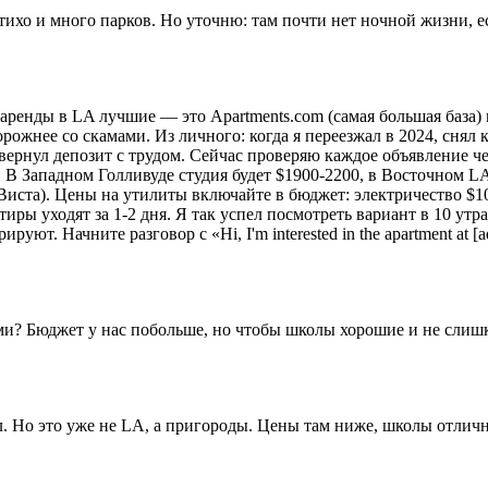
тихо и много парков. Но уточню: там почти нет ночной жизни, е
ля аренды в LA лучшие — это Apartments.com (самая большая база
ожнее со скамами. Из личного: когда я переезжал в 2024, снял кв
вернул депозит с трудом. Сейчас проверяю каждое объявление че
В Западном Голливуде студия будет $1900-2200, в Восточном LA (
ста). Цены на утилиты включайте в бюджет: электричество $100
уходят за 1-2 дня. Я так успел посмотреть вариант в 10 утра, а
. Начните разговор с «Hi, I'm interested in the apartment at [addres
ьми? Бюджет у нас побольше, но чтобы школы хорошие и не слиш
. Но это уже не LA, а пригороды. Цены там ниже, школы отличн