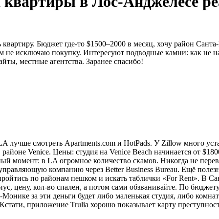
 квартиры в Лос-Анджелесе р
 квартиру. Бюджет где-то $1500–2000 в месяц, хочу район Санта
ем не исключаю покупку. Интересуют подводные камни: как не н
йты, местные агентства. Заранее спасибо!
 LA лучше смотреть Apartments.com и HotPads. У Zillow много ус
 районе Venice. Цены: студия на Venice Beach начинается от $18
ый момент: в LA огромное количество скамов. Никогда не перев
управляющую компанию через Better Business Bureau. Ещё полезно
ойтись по районам пешком и искать таблички «For Rent». В Сан
с, цену, кол-во спален, а потом сами обзванивайте. По бюджет
Монике за эти деньги будет либо маленькая студия, либо комна
 Кстати, приложение Trulia хорошо показывает карту преступнос