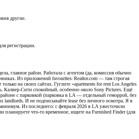
овия другие.
для регистрации.
ла, главное район. Работала с агентом (да, комиссия обычно
никах. Из приложений favourites: Realtor.com — там строгая
лько на своих сайтах. Гуглите «apartments for rent Los Angeles
. Калвер-Сити спокойный, особенно около Sony Pictures. Ещё
 районе с парковкой (парковка в LA — отдельный геморрой, без
х landlords. И не подписывайте lease без личного осмотра. Я в
 минимум. Из последнего: с февраля 2026 в LA ужесточили
 планируете что-то временное, ищите на Furnished Finder (для