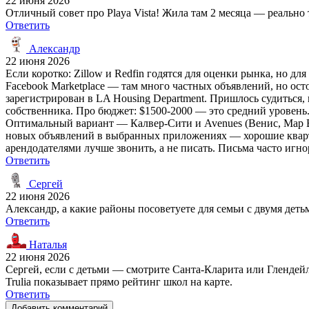
22 июня 2026
Отличный совет про Playa Vista! Жила там 2 месяца — реально 
Ответить
Александр
22 июня 2026
Если коротко: Zillow и Redfin годятся для оценки рынка, но д
Facebook Marketplace — там много частных объявлений, но остор
зарегистрирован в LA Housing Department. Пришлось судиться, 
собственника. Про бюджет: $1500-2000 — это средний уровень. 
Оптимальный вариант — Калвер-Сити и Avenues (Венис, Мар Ви
новых объявлений в выбранных приложениях — хорошие квартиры 
арендодателями лучше звонить, а не писать. Письма часто игнорируют
Ответить
Сергей
22 июня 2026
Александр, а какие районы посоветуете для семьи с двумя дет
Ответить
Наталья
22 июня 2026
Сергей, если с детьми — смотрите Санта-Кларита или Глендейл
Trulia показывает прямо рейтинг школ на карте.
Ответить
Добавить комментарий