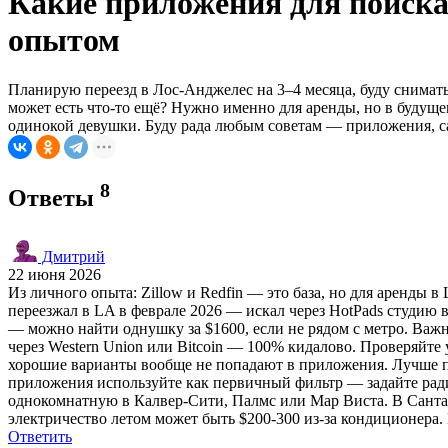
Какие приложения для поиска
опытом
Планирую переезд в Лос-Анджелес на 3–4 месяца, буду снимать
может есть что-то ещё? Нужно именно для аренды, но в будущ
одинокой девушки. Буду рада любым советам — приложения, са
8
Ответы
Дмитрий
22 июня 2026
Из личного опыта: Zillow и Redfin — это база, но для аренды в
переезжал в LA в феврале 2026 — искал через HotPads студию в
— можно найти однушку за $1600, если не рядом с метро. Важн
через Western Union или Bitcoin — 100% кидалово. Проверяйте 
хорошие варианты вообще не попадают в приложения. Лучше пр
приложения используйте как первичный фильтр — задайте радиу
однокомнатную в Калвер-Сити, Палмс или Мар Виста. В Санта-
электричество летом может быть $200-300 из-за кондиционера.
Ответить