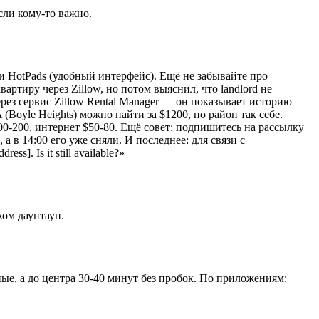
сли кому-то важно.
) и HotPads (удобный интерфейс). Ещё не забывайте про
артиру через Zillow, но потом выяснил, что landlord не
рез сервис Zillow Rental Manager — он показывает историю
Boyle Heights) можно найти за $1200, но район так себе.
-200, интернет $50-80. Ещё совет: подпишитесь на рассылку
 в 14:00 его уже сняли. И последнее: для связи с
s]. Is it still available?»
ком даунтаун.
ые, а до центра 30-40 минут без пробок. По приложениям: