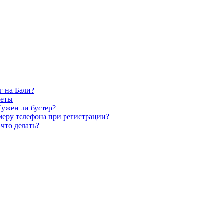
г на Бали?
веты
Нужен ли бустер?
меру телефона при регистрации?
что делать?