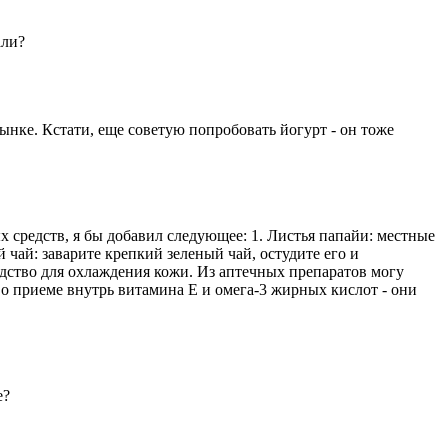
али?
ынке. Кстати, еще советую попробовать йогурт - он тоже
 средств, я бы добавил следующее: 1. Листья папайи: местные
чай: заварите крепкий зеленый чай, остудите его и
едство для охлаждения кожи. Из аптечных препаратов могу
о приеме внутрь витамина Е и омега-3 жирных кислот - они
е?