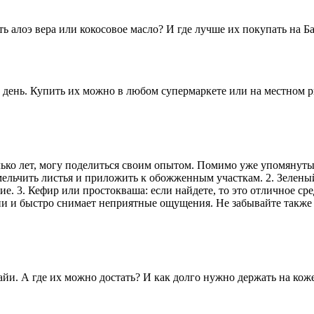
ь алоэ вера или кокосовое масло? И где лучше их покупать на Б
в день. Купить их можно в любом супермаркете или на местном р
ько лет, могу поделиться своим опытом. Помимо уже упомянутых
ельчить листья и приложить к обожженным участкам. 2. Зеленый 
е. 3. Кефир или простокваша: если найдете, то это отличное ср
ии и быстро снимает неприятные ощущения. Не забывайте также 
айи. А где их можно достать? И как долго нужно держать на кож