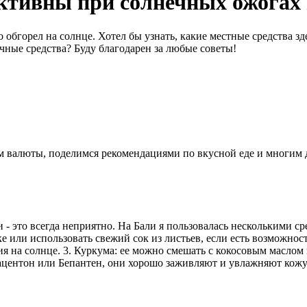
ктивны при солнечных ожогах
 обгорел на солнце. Хотел бы узнать, какие местные средства з
чные средства? Буду благодарен за любые советы!
ном валюты, поделимся рекомендациями по вкусной еде и многим
 это всегда неприятно. На Бали я пользовалась несколькими сре
е или использовать свежий сок из листьев, если есть возможност
я на солнце. 3. Куркума: ее можно смешать с кокосовым маслом
центон или Бепантен, они хорошо заживляют и увлажняют кожу. 