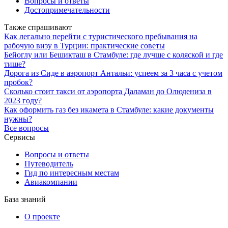
Вопросы и ответы
Достопримечательности
Также спрашивают
Как легально перейти с туристического пребывания на
рабочую визу в Турции: практические советы
Бейоглу или Бешикташ в Стамбуле: где лучше с коляской и где
тише?
Дорога из Сиде в аэропорт Антальи: успеем за 3 часа с учетом
пробок?
Сколько стоит такси от аэропорта Даламан до Олюдениза в
2023 году?
Как оформить газ без икамета в Стамбуле: какие документы
нужны?
Все вопросы
Сервисы
Вопросы и ответы
Путеводитель
Гид по интересным местам
Авиакомпании
База знаний
О проекте