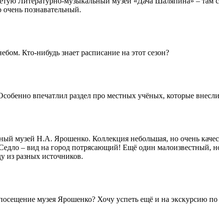
ветую Литературно-музыкальный музей «Дача Шаляпина» – там со
о очень познавательный.
бом. Кто-нибудь знает расписание на этот сезон?
собенно впечатлил раздел про местных учёных, которые внесли
ный музей Н.А. Ярошенко. Коллекция небольшая, но очень качес
 Седло – вид на город потрясающий! Ещё один малоизвестный, но
у из разных источников.
посещение музея Ярошенко? Хочу успеть ещё и на экскурсию по 