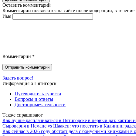
Оставить комментарий
Комментарии появляются на сайте после модерации, в течение 
Имя
Комментарий
*
Задать вопрос!
Информация о Пятигорск
Путеводитель туриста
Вопросы и ответы
Достопримечательности
Также спрашивают
Как лучше расплачиваться в Пятигорске в первый раз: картой
Сыроварня в Немане vs Шаакен: что посетить в Калининградск
Как сейчас в 2026 году обстоят дела с бонусными книжками в