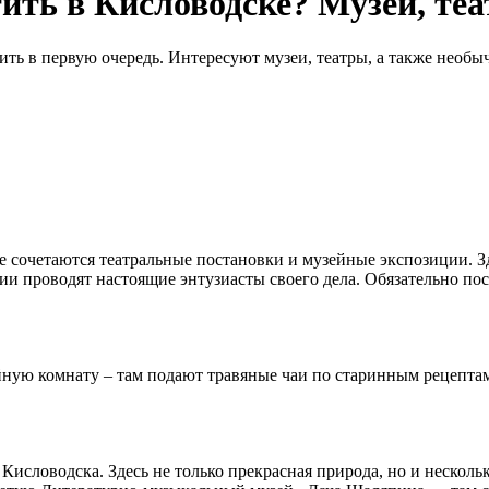
ить в Кисловодске? Музеи, теа
ить в первую очередь. Интересуют музеи, театры, а также необыч
е сочетаются театральные постановки и музейные экспозиции. Зд
и проводят настоящие энтузиасты своего дела. Обязательно пос
айную комнату – там подают травяные чаи по старинным рецепта
 Кисловодска. Здесь не только прекрасная природа, но и нескол