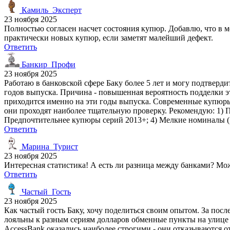
Камиль_Эксперт
23 ноября 2025
Полностью согласен насчет состояния купюр. Добавлю, что в м
практически новых купюр, если заметят малейший дефект.
Ответить
Банкир_Профи
23 ноября 2025
Работаю в банковской сфере Баку более 5 лет и могу подтверд
годов выпуска. Причина - повышенная вероятность подделки эт
приходится именно на эти годы выпуска. Современные купюры 
они проходят наиболее тщательную проверку. Рекомендую: 1) 
Предпочтительнее купюры серий 2013+; 4) Мелкие номиналы (1,
Ответить
Марина_Турист
23 ноября 2025
Интересная статистика! А есть ли разница между банками? Мо
Ответить
Частый_Гость
23 ноября 2025
Как частый гость Баку, хочу поделиться своим опытом. За пос
лояльны к разным сериям долларов обменные пункты на улице 
AccessBank оказались наиболее строгими - они отказываются 