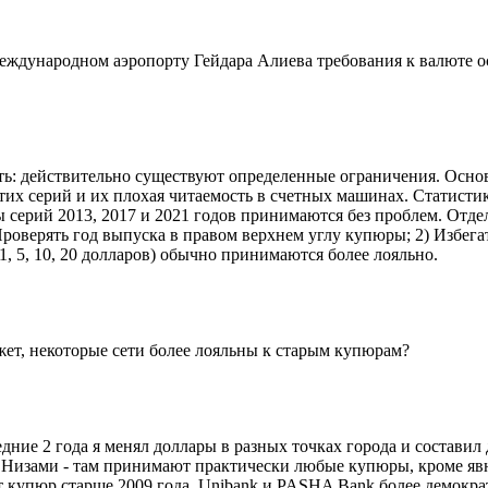
еждународном аэропорту Гейдара Алиева требования к валюте осо
ить: действительно существуют определенные ограничения. Осно
их серий и их плохая читаемость в счетных машинах. Статистик
серий 2013, 2017 и 2021 годов принимаются без проблем. Отде
Проверять год выпуска в правом верхнем углу купюры; 2) Избег
 5, 10, 20 долларов) обычно принимаются более лояльно.
жет, некоторые сети более лояльны к старым купюрам?
ледние 2 года я менял доллары в разных точках города и состав
Низами - там принимают практически любые купюры, кроме явно 
от купюр старше 2009 года. Unibank и PASHA Bank более демокр