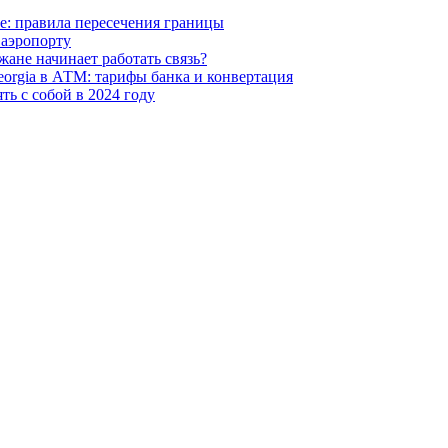
е: правила пересечения границы
 аэропорту
жане начинает работать связь?
eorgia в АТМ: тарифы банка и конвертация
ть с собой в 2024 году