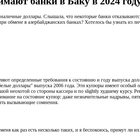
ают банки в Баку в 2024 год
бой наличные доллары. Слышала, что некоторые банки отказываю
ри обмене в азербайджанских банках? Хотелось бы узнать из ли
ляют определенные требования к состоянию и году выпуска долл
"белые доллары" выпуска 2006 года. Эти купюры имеют особый о
шой неохотой со стороны кассира и по slightly худшему курсу. Ре
имание на состояние купюр: даже незначительные надрывы, пятн
нить вызывающие сомнения.
еня как раз есть несколько таких, и я беспокоюсь, примут ли их 