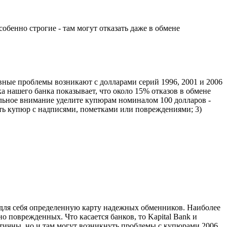
бенно строгие - там могут отказать даже в обмене
вные проблемы возникают с долларами серий 1996, 2001 и 2006
а нашего банка показывает, что около 15% отказов в обмене
льное внимание уделите купюрам номиналом 100 долларов -
ать купюр с надписями, пометками или повреждениями; 3)
ил для себя определенную карту надежных обменников. Наиболее
поврежденных. Что касается банков, то Kapital Bank и
атичны, но и там могут возникнуть проблемы с купюрами 2006