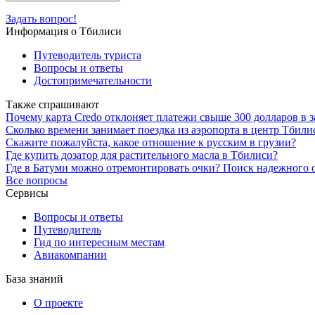
Задать вопрос!
Информация о Тбилиси
Путеводитель туриста
Вопросы и ответы
Достопримечательности
Также спрашивают
Почему карта Credo отклоняет платежи свыше 300 долларов в 
Сколько времени занимает поездка из аэропорта в центр Тбили
Скажите пожалуйста, какое отношение к русским в грузии?
Где купить дозатор для растительного масла в Тбилиси?
Где в Батуми можно отремонтировать очки? Поиск надежного 
Все вопросы
Сервисы
Вопросы и ответы
Путеводитель
Гид по интересным местам
Авиакомпании
База знаний
О проекте