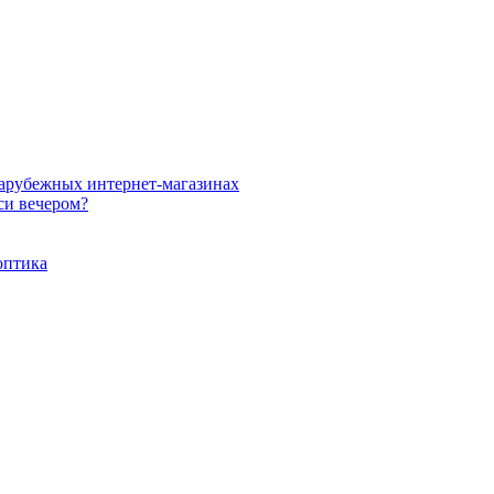
зарубежных интернет-магазинах
си вечером?
оптика