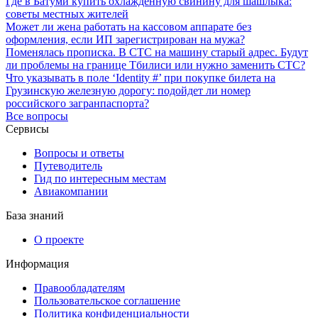
Где в Батуми купить охлажденную свинину для шашлыка:
советы местных жителей
Может ли жена работать на кассовом аппарате без
оформления, если ИП зарегистрирован на мужа?
Поменялась прописка. В СТС на машину старый адрес. Будут
ли проблемы на границе Тбилиси или нужно заменить СТС?
Что указывать в поле ‘Identity #’ при покупке билета на
Грузинскую железную дорогу: подойдет ли номер
российского загранпаспорта?
Все вопросы
Сервисы
Вопросы и ответы
Путеводитель
Гид по интересным местам
Авиакомпании
База знаний
О проекте
Информация
Правообладателям
Пользовательское соглашение
Политика конфиденциальности