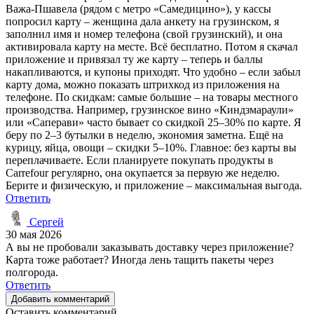
Важа-Пшавела (рядом с метро «Самедицино»), у кассы
попросил карту – женщина дала анкету на грузинском, я
заполнил имя и номер телефона (свой грузинский), и она
активировала карту на месте. Всё бесплатно. Потом я скачал
приложение и привязал ту же карту – теперь и баллы
накапливаются, и купоны приходят. Что удобно – если забыл
карту дома, можно показать штрихкод из приложения на
телефоне. По скидкам: самые большие – на товары местного
производства. Например, грузинское вино «Киндзмараули»
или «Саперави» часто бывает со скидкой 25–30% по карте. Я
беру по 2–3 бутылки в неделю, экономия заметна. Ещё на
курицу, яйца, овощи – скидки 5–10%. Главное: без карты вы
переплачиваете. Если планируете покупать продукты в
Carrefour регулярно, она окупается за первую же неделю.
Берите и физическую, и приложение – максимальная выгода.
Ответить
Сергей
30 мая 2026
А вы не пробовали заказывать доставку через приложение?
Карта тоже работает? Иногда лень тащить пакеты через
полгорода.
Ответить
Добавить комментарий
Оставить комментарий