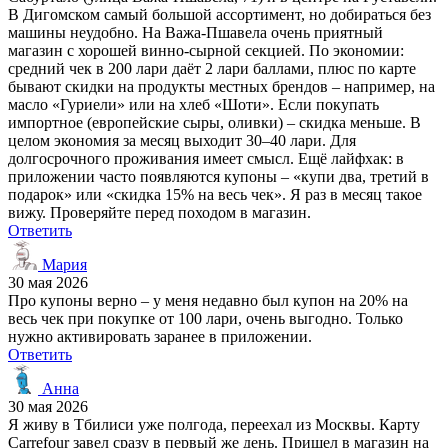
В Дигомском самый большой ассортимент, но добираться без
машины неудобно. На Важа-Пшавела очень приятный
магазин с хорошей винно-сырной секцией. По экономии:
средний чек в 200 лари даёт 2 лари баллами, плюс по карте
бывают скидки на продукты местных брендов – например, на
масло «Гуриели» или на хлеб «Шоти». Если покупать
импортное (европейские сыры, оливки) – скидка меньше. В
целом экономия за месяц выходит 30–40 лари. Для
долгосрочного проживания имеет смысл. Ещё лайфхак: в
приложении часто появляются купоны – «купи два, третий в
подарок» или «скидка 15% на весь чек». Я раз в месяц такое
вижу. Проверяйте перед походом в магазин.
Ответить
Мария
30 мая 2026
Про купоны верно – у меня недавно был купон на 20% на
весь чек при покупке от 100 лари, очень выгодно. Только
нужно активировать заранее в приложении.
Ответить
Анна
30 мая 2026
Я живу в Тбилиси уже полгода, переехал из Москвы. Карту
Carrefour завел сразу в первый же день. Пришел в магазин на