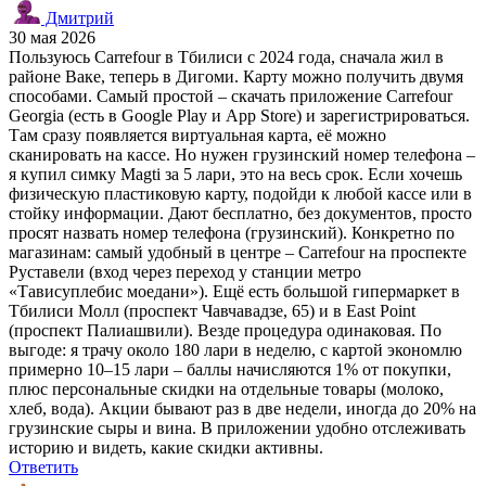
Дмитрий
30 мая 2026
Пользуюсь Carrefour в Тбилиси с 2024 года, сначала жил в
районе Ваке, теперь в Дигоми. Карту можно получить двумя
способами. Самый простой – скачать приложение Carrefour
Georgia (есть в Google Play и App Store) и зарегистрироваться.
Там сразу появляется виртуальная карта, её можно
сканировать на кассе. Но нужен грузинский номер телефона –
я купил симку Magti за 5 лари, это на весь срок. Если хочешь
физическую пластиковую карту, подойди к любой кассе или в
стойку информации. Дают бесплатно, без документов, просто
просят назвать номер телефона (грузинский). Конкретно по
магазинам: самый удобный в центре – Carrefour на проспекте
Руставели (вход через переход у станции метро
«Тависуплебис моедани»). Ещё есть большой гипермаркет в
Тбилиси Молл (проспект Чавчавадзе, 65) и в East Point
(проспект Палиашвили). Везде процедура одинаковая. По
выгоде: я трачу около 180 лари в неделю, с картой экономлю
примерно 10–15 лари – баллы начисляются 1% от покупки,
плюс персональные скидки на отдельные товары (молоко,
хлеб, вода). Акции бывают раз в две недели, иногда до 20% на
грузинские сыры и вина. В приложении удобно отслеживать
историю и видеть, какие скидки активны.
Ответить