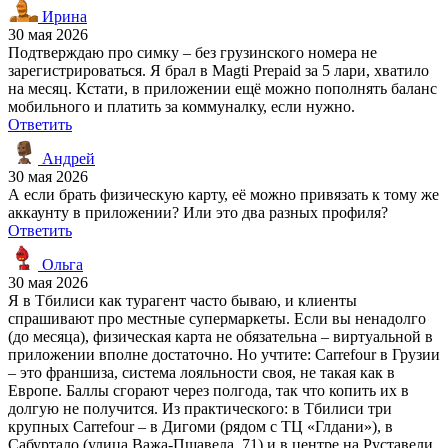
Ирина
30 мая 2026
Подтверждаю про симку – без грузинского номера не
зарегистрироваться. Я брал в Magti Prepaid за 5 лари, хватило
на месяц. Кстати, в приложении ещё можно пополнять баланс
мобильного и платить за коммуналку, если нужно.
Ответить
Андрей
30 мая 2026
А если брать физическую карту, её можно привязать к тому же
аккаунту в приложении? Или это два разных профиля?
Ответить
Ольга
30 мая 2026
Я в Тбилиси как турагент часто бываю, и клиенты
спрашивают про местные супермаркеты. Если вы ненадолго
(до месяца), физическая карта не обязательна – виртуальной в
приложении вполне достаточно. Но учтите: Carrefour в Грузии
– это франшиза, система лояльности своя, не такая как в
Европе. Баллы сгорают через полгода, так что копить их в
долгую не получится. Из практического: в Тбилиси три
крупных Carrefour – в Дигоми (рядом с ТЦ «Глдани»), в
Сабуртало (улица Важа-Пшавела, 71) и в центре на Руставели.