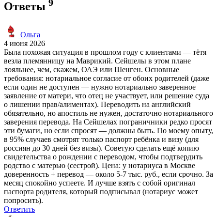
9
Ответы
Ольга
4 июня 2026
Была похожая ситуация в прошлом году с клиентами — тётя
везла племянницу на Маврикий. Сейшелы в этом плане
лояльнее, чем, скажем, ОАЭ или Шенген. Основные
требования: нотариальное согласие от обоих родителей (даже
если один не доступен — нужно нотариально заверенное
заявление от матери, что отец не участвует, или решение суда
о лишении прав/алиментах). Переводить на английский
обязательно, но апостиль не нужен, достаточно нотариального
заверения перевода. На Сейшелах пограничники редко просят
эти бумаги, но если спросят — должны быть. По моему опыту,
в 95% случаев смотрят только паспорт ребёнка и визу (для
россиян до 30 дней без визы). Советую сделать ещё копию
свидетельства о рождении с переводом, чтобы подтвердить
родство с матерью (сестрой). Цена: у нотариуса в Москве
доверенность + перевод — около 5-7 тыс. руб., если срочно. За
месяц спокойно успеете. И лучше взять с собой оригинал
паспорта родителя, который подписывал (нотариус может
попросить).
Ответить