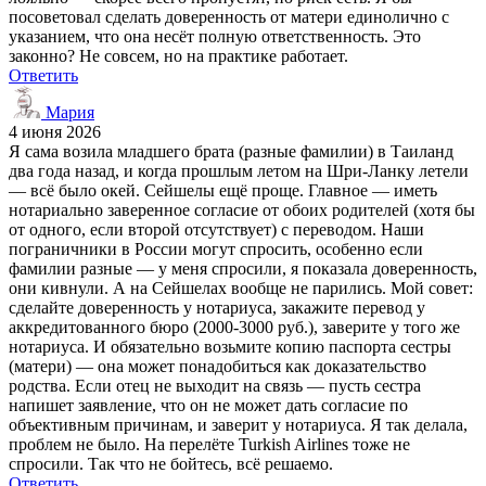
посоветовал сделать доверенность от матери единолично с
указанием, что она несёт полную ответственность. Это
законно? Не совсем, но на практике работает.
Ответить
Мария
4 июня 2026
Я сама возила младшего брата (разные фамилии) в Таиланд
два года назад, и когда прошлым летом на Шри-Ланку летели
— всё было окей. Сейшелы ещё проще. Главное — иметь
нотариально заверенное согласие от обоих родителей (хотя бы
от одного, если второй отсутствует) с переводом. Наши
пограничники в России могут спросить, особенно если
фамилии разные — у меня спросили, я показала доверенность,
они кивнули. А на Сейшелах вообще не парились. Мой совет:
сделайте доверенность у нотариуса, закажите перевод у
аккредитованного бюро (2000-3000 руб.), заверите у того же
нотариуса. И обязательно возьмите копию паспорта сестры
(матери) — она может понадобиться как доказательство
родства. Если отец не выходит на связь — пусть сестра
напишет заявление, что он не может дать согласие по
объективным причинам, и заверит у нотариуса. Я так делала,
проблем не было. На перелёте Turkish Airlines тоже не
спросили. Так что не бойтесь, всё решаемо.
Ответить