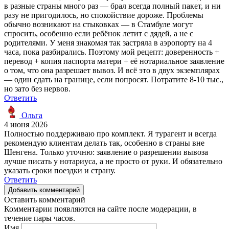
в разные страны много раз — брал всегда полный пакет, и ни
разу не пригодилось, но спокойствие дороже. Проблемы
обычно возникают на стыковках — в Стамбуле могут
спросить, особенно если ребёнок летит с дядей, а не с
родителями. У меня знакомая так застряла в аэропорту на 4
часа, пока разбирались. Поэтому мой рецепт: доверенность +
перевод + копия паспорта матери + её нотариальное заявление
о том, что она разрешает вывоз. И всё это в двух экземплярах
— один сдать на границе, если попросят. Потратите 8-10 тыс.,
но зато без нервов.
Ответить
Ольга
4 июня 2026
Полностью поддерживаю про комплект. Я турагент и всегда
рекомендую клиентам делать так, особенно в страны вне
Шенгена. Только уточню: заявление о разрешении вывоза
лучше писать у нотариуса, а не просто от руки. И обязательно
указать сроки поездки и страну.
Ответить
Добавить комментарий
Оставить комментарий
Комментарии появляются на сайте после модерации, в
течение пары часов.
Имя