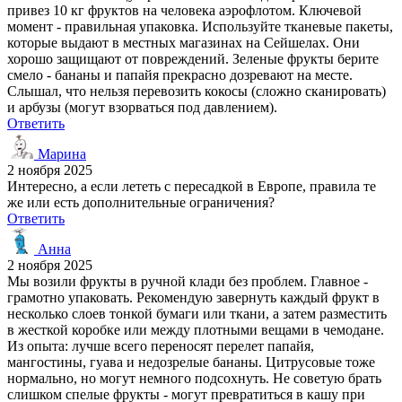
привез 10 кг фруктов на человека аэрофлотом. Ключевой
момент - правильная упаковка. Используйте тканевые пакеты,
которые выдают в местных магазинах на Сейшелах. Они
хорошо защищают от повреждений. Зеленые фрукты берите
смело - бананы и папайя прекрасно дозревают на месте.
Слышал, что нельзя перевозить кокосы (сложно сканировать)
и арбузы (могут взорваться под давлением).
Ответить
Марина
2 ноября 2025
Интересно, а если лететь с пересадкой в Европе, правила те
же или есть дополнительные ограничения?
Ответить
Анна
2 ноября 2025
Мы возили фрукты в ручной клади без проблем. Главное -
грамотно упаковать. Рекомендую завернуть каждый фрукт в
несколько слоев тонкой бумаги или ткани, а затем разместить
в жесткой коробке или между плотными вещами в чемодане.
Из опыта: лучше всего переносят перелет папайя,
мангостины, гуава и недозрелые бананы. Цитрусовые тоже
нормально, но могут немного подсохнуть. Не советую брать
слишком спелые фрукты - могут превратиться в кашу при