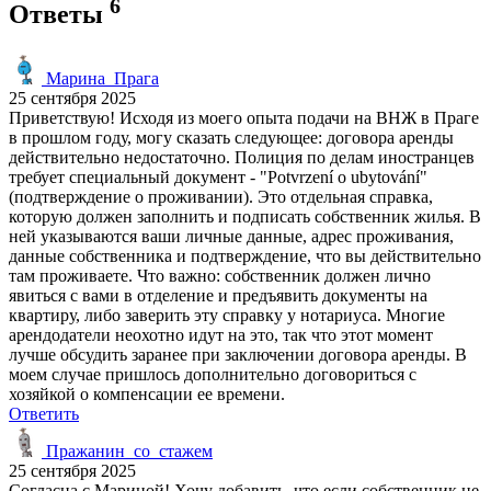
6
Ответы
Марина_Прага
25 сентября 2025
Приветствую! Исходя из моего опыта подачи на ВНЖ в Праге
в прошлом году, могу сказать следующее: договора аренды
действительно недостаточно. Полиция по делам иностранцев
требует специальный документ - "Potvrzení o ubytování"
(подтверждение о проживании). Это отдельная справка,
которую должен заполнить и подписать собственник жилья. В
ней указываются ваши личные данные, адрес проживания,
данные собственника и подтверждение, что вы действительно
там проживаете. Что важно: собственник должен лично
явиться с вами в отделение и предъявить документы на
квартиру, либо заверить эту справку у нотариуса. Многие
арендодатели неохотно идут на это, так что этот момент
лучше обсудить заранее при заключении договора аренды. В
моем случае пришлось дополнительно договориться с
хозяйкой о компенсации ее времени.
Ответить
Пражанин_со_стажем
25 сентября 2025
Согласна с Мариной! Хочу добавить, что если собственник не