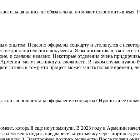
варительная запись не обязательна, но может сэкономить время.
ым опытом. Недавно оформлял соцкарту и столкнулся с некотор
честве дополнительного документа. Я бы посоветовал взять его с
оне, и сделаны недавно. Некоторые отделения очень придирчивы
в Армении, могут возникнуть сложности. В таком случае нужно б
е готовы к тому, что процесс может занять больше времени, чем
оплатой госпошлины за оформление соцкарты? Нужно ли ее оплач
омент, который еще не упомянули. В 2023 году в Армении начал
ь ты можешь подать предварительную заявку через портал e-gov.
ваниям) 3. Электронная подпись (если есть) После подачи онлай