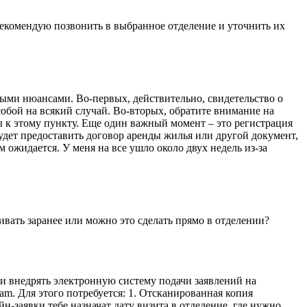
 Рекомендую позвонить в выбранное отделение и уточнить их
ыми нюансами. Во-первых, действительно, свидетельство о
 собой на всякий случай. Во-вторых, обратите внимание на
 к этому пункту. Еще один важный момент – это регистрация
удет предоставить договор аренды жилья или другой документ,
 ожидается. У меня на все ушло около двух недель из-за
ивать заранее или можно это сделать прямо в отделении?
и внедрять электронную систему подачи заявлений на
am. Для этого потребуется: 1. Отсканированная копия
н-заявки тебе назначат дату визита в отделение, где нужно