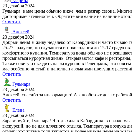
Марина
23 декабря 2024
Гульнара, в мае цены обычно ниже, чем в разгар сезона. Многи
достопримечательностей. Обратите внимание на наличие отопл
Ответить
Алексей
23 декабря 2024
Добрый день! Я живу недалеко от Кабардинки и часто бываю та
25-27 градусов, но случаются и похолодания до 15-17 градусов.
комфортного купания. Температура воды обычно не превышает 1
просыпаться курортная жизнь. Открываются кафе и рестораны
Также советую съездить на экскурсию в Геленджик, это совсем
мае особенно чистый и наполнен ароматами цветущих растени
Ответить
Гульнара
23 декабря 2024
Алексей, спасибо за информацию! А как обстоят дела с работой
Ответить
Елена
23 декабря 2024
Здравствуйте, Гульнара! Я отдыхала в Кабардинке в начале м
экскурсий, но не для пляжного отдыха. Температура воздуха дн
отмечу отсутствие толп туристов и более низкие цены на жилье