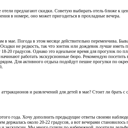
е отели предлагают скидки. Советую выбирать отель ближе к цен
ения в номере, оно может пригодиться в прохладные вечера.
м в мае. Погода в этом месяце действительно переменчива. Быв
 Осадки не редкость, так что зонтик или дождевик лучше иметь п
8-20 градусов. Однако это идеальное время для прогулок по пл
, начинают работать экскурсионные бюро. Рекомендую посетить
 рядом. Для активного отдыха подойдут пешие прогулки по окре
й.
 аттракционов и развлечений для детей в мае? Стоит ли брать с с
ая этого года. Хочу дополнить предыдущие ответы своими наблю
ем держалась около 20-22 градусов, а вот вечерами становилось
 и экскурсии. Мы много гуляли по набережной, посетили дельфин