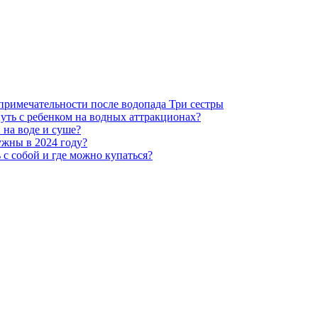
опримечательности после водопада Три сестры
уть с ребенком на водных аттракционах?
 на воде и суше?
ужны в 2024 году?
 с собой и где можно купаться?