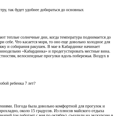
тру, так будет удобнее добираться до основных
ают теплые солнечные дни, когда температура поднимается до
ри себе. Что касается моря, то оно еще довольно холодное для
яжу и собирания ракушек. В мае в Кабардинке начинает
 винодельню «Кабардинка» и продегустировать местные вина.
стностям, велосипедные прогулки вдоль побережья. Воздух в
обой ребенка 7 лет?
дениями. Погода была довольно комфортной для прогулок и
 прохладно, около 15 градусов. Из плюсов майского отдыха
арий (он работает с мая по октябрь), съездили на экскурсию в