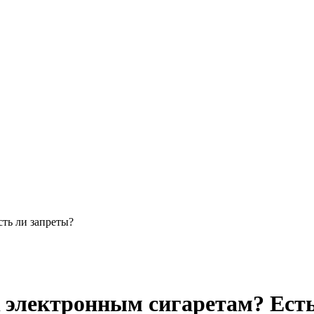
сть ли запреты?
к электронным сигаретам? Ест