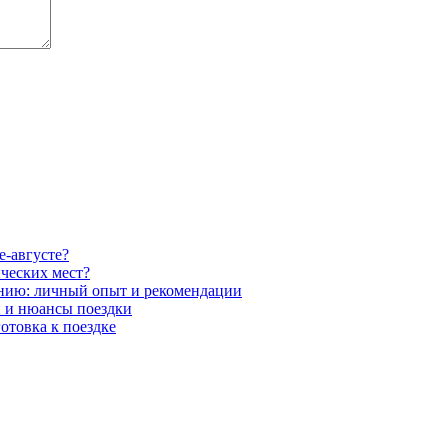
е-августе?
ических мест?
ению: личный опыт и рекомендации
н и нюансы поездки
отовка к поездке