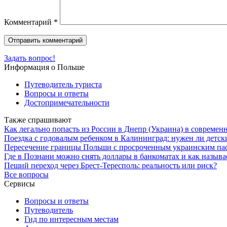
Комментарий
*
Задать вопрос!
Информация о Польше
Путеводитель туриста
Вопросы и ответы
Достопримечательности
Также спрашивают
Как легально попасть из России в Днепр (Украина) в современ
Поездка с годовалым ребенком в Калининград: нужен ли детск
Пересечение границы Польши с просроченным украинским пас
Где в Познани можно снять доллары в банкоматах и как называе
Пеший переход через Брест-Тересполь: реальность или риск?
Все вопросы
Сервисы
Вопросы и ответы
Путеводитель
Гид по интересным местам