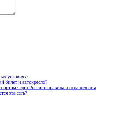
ных условиях?
ий билет и автокресло?
портом через Россию: правила и ограничения
тся эта сеть?