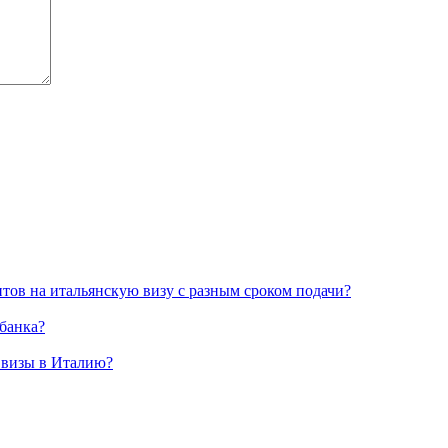
нтов на итальянскую визу с разным сроком подачи?
 банка?
й визы в Италию?