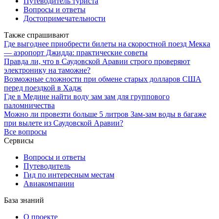
Путеводитель туриста
Вопросы и ответы
Достопримечательности
Также спрашивают
Где выгоднее приобрести билеты на скоростной поезд Мекка
— аэропорт Джидда: практические советы
Правда ли, что в Саудовской Аравии строго проверяют
электронику на таможне?
Возможные сложности при обмене старых долларов США
перед поездкой в Хадж
Где в Медине найти воду зам зам для группового
паломничества
Можно ли провезти больше 5 литров Зам-зам воды в багаже
при вылете из Саудовской Аравии?
Все вопросы
Сервисы
Вопросы и ответы
Путеводитель
Гид по интересным местам
Авиакомпании
База знаний
О проекте