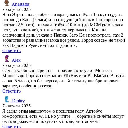
Anastasia
7 августа 2025
Я из Этреты на автобусе возвращалась в Руан 1 час, оттуда на
поезде до Кана (2 часа) и на следующий день в Понторсон на
поезде (2,5 часа), оттуда автобус (10 мин) до МСМ (там 3 часа
погулять хватило), этим же днем вернулась в Кан, на
следующий день уехала в Париж. Зато Кан посмотрела, там 2
аббатства и развалины замка все рядом. Город совсем не такой
как Париж и Руан, нет толп туристов.
Ответить
Alex
7 августа 2025
Самый удобный вариант — прямой автобус от Мон-сен-
Мишель до Парижа (компания FlixBus или BlaBlaCar). В пути
около 5 часов, но без пересадок. Билеты лучше бронировать
заранее, особенно в сезон.
Ответить
Dmitry
7 августа 2025
Я ездил этим маршрутом в прошлом году. Автобус
комфортный, есть Wi-Fi, но учтите — обратные билеты могут
быть дороже, если покупать в последний момент.
Ответить