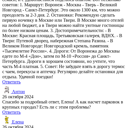
советов: 1. Маршрут: Воронеж - Москва - Тверь - Великий
Новгород - Санкт-Петербург. Это около 1300 км, что можно
преодолеть за 2-3 дня. 2. Остановки: Рекомендую сделать
первую ночевку в Москве или Твери. В Москве много отелей
на любой бюджет, а в Твери можно найти уютные гостиницы
по более низким ценам. 3. Достопримечательности: - В
Москве: Красная площадь, Третьяковская галерея, ВДНХ. - В
Твери: Путевой дворец, набережная Степана Разина. - В
Великом Новгороде: Новгородский кремль, памятник
«Тысячелетие России». 4. Дороги: От Воронежа до Москвы
едете по М-4 «Дон», затем по М-10 «Россия» до Санкт-
Петербурга. Дороги в хорошем состоянии, но учтите, что
часть М-4 платная. 5. Совет: Не забудьте взять в дорогу термос
с чаем, перекусы и аптечку. Регулярно делайте остановки для
отдыха. Удачной поездки!
Ответить
Антон
26 октября 2024
Спасибо за подробный ответ, Елена! А как насчет парковок в
крупных городах? Есть ли с этим проблемы?
Ответить
Елена
26 октября 2024