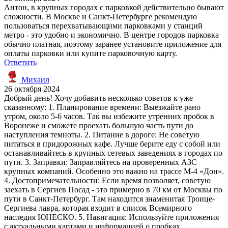
Антон, в крупных городах с парковкой действительно бывают
сложности. В Москве и Санкт-Петербурге рекомендую
пользоваться перехватывающими парковками у станций
метро - это удобно и экономично. В центре городов парковка
обычно платная, поэтому заранее установите приложение для
оплаты парковки или купите парковочную карту.
Ответить
Михаил
26 октября 2024
Добрый день! Хочу добавить несколько советов к уже
сказанному: 1. Планирование времени: Выезжайте рано
утром, около 5-6 часов. Так вы избежите утренних пробок в
Воронеже и сможете проехать большую часть пути до
наступления темноты. 2. Питание в дороге: Не советую
питаться в придорожных кафе. Лучше берите еду с собой или
останавливайтесь в крупных сетевых заведениях в городах по
пути. 3. Заправки: Заправляйтесь на проверенных АЗС
крупных компаний. Особенно это важно на трассе М-4 «Дон».
4. Достопримечательности: Если время позволяет, советую
заехать в Сергиев Посад - это примерно в 70 км от Москвы по
пути в Санкт-Петербург. Там находится знаменитая Троице-
Сергиева лавра, которая входит в список Всемирного
наследия ЮНЕСКО. 5. Навигация: Используйте приложения
с актуальными картами и информацией о пробках.