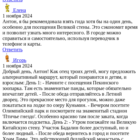
Елена
1 ноября 2024
Антон, я бы рекомендовала взять гида хотя бы на один день,
особенно для посещения Великой стены. Это сэкономит время
и позволит узнать много интересного. В городе можно
справиться и самостоятельно, используя переводчик в
телефоне и карты.
Ответить
Игорь
1 ноября 2024
Добрый день, Антон! Как отец троих детей, могу предложить
альтернативный маршрут, который понравится и детям, и
взрослым: День 1: - Начните с посещения Пекинского
зоопарка. Там есть знаменитые панды, которые обязательно
впечатлят детей. - После обеда отправляйтесь в Летний
дворец. Это прекрасное место для прогулок, можно даже
покататься на лодке по озеру Куньмин. - Вечером посетите
Олимпийский парк и посмотрите на знаменитый стадион
'Птичье гнездо'. Особенно красиво там после заката, когда
включается подсветка. День 2: - Утром поезжайте на Великую
Китайскую стену. Участок Бадалин более доступный, но и
более людный. - После обеда вернитесь в город и посетите
Храм Ламы. Это действующий буддийский монастырь с