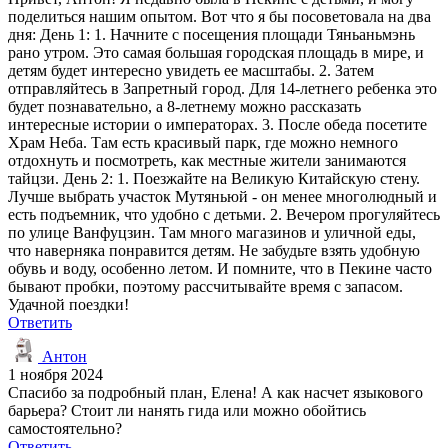
поделиться нашим опытом. Вот что я бы посоветовала на два
дня: День 1: 1. Начните с посещения площади Тяньаньмэнь
рано утром. Это самая большая городская площадь в мире, и
детям будет интересно увидеть ее масштабы. 2. Затем
отправляйтесь в Запретный город. Для 14-летнего ребенка это
будет познавательно, а 8-летнему можно рассказать
интересные истории о императорах. 3. После обеда посетите
Храм Неба. Там есть красивый парк, где можно немного
отдохнуть и посмотреть, как местные жители занимаются
тайцзи. День 2: 1. Поезжайте на Великую Китайскую стену.
Лучше выбрать участок Мутяньюй - он менее многолюдный и
есть подъемник, что удобно с детьми. 2. Вечером прогуляйтесь
по улице Ванфуцзин. Там много магазинов и уличной еды,
что наверняка понравится детям. Не забудьте взять удобную
обувь и воду, особенно летом. И помните, что в Пекине часто
бывают пробки, поэтому рассчитывайте время с запасом.
Удачной поездки!
Ответить
Антон
1 ноября 2024
Спасибо за подробный план, Елена! А как насчет языкового
барьера? Стоит ли нанять гида или можно обойтись
самостоятельно?
Ответить