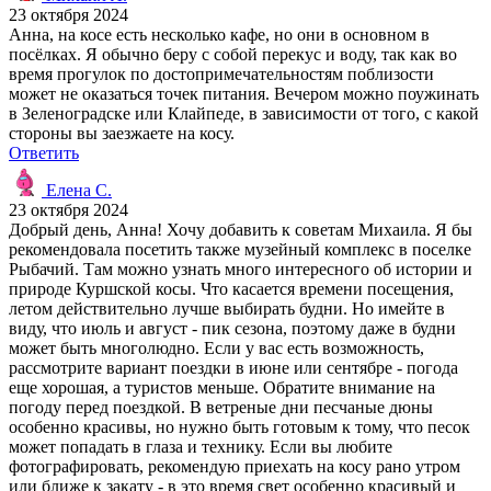
23 октября 2024
Анна, на косе есть несколько кафе, но они в основном в
посёлках. Я обычно беру с собой перекус и воду, так как во
время прогулок по достопримечательностям поблизости
может не оказаться точек питания. Вечером можно поужинать
в Зеленоградске или Клайпеде, в зависимости от того, с какой
стороны вы заезжаете на косу.
Ответить
Елена С.
23 октября 2024
Добрый день, Анна! Хочу добавить к советам Михаила. Я бы
рекомендовала посетить также музейный комплекс в поселке
Рыбачий. Там можно узнать много интересного об истории и
природе Куршской косы. Что касается времени посещения,
летом действительно лучше выбирать будни. Но имейте в
виду, что июль и август - пик сезона, поэтому даже в будни
может быть многолюдно. Если у вас есть возможность,
рассмотрите вариант поездки в июне или сентябре - погода
еще хорошая, а туристов меньше. Обратите внимание на
погоду перед поездкой. В ветреные дни песчаные дюны
особенно красивы, но нужно быть готовым к тому, что песок
может попадать в глаза и технику. Если вы любите
фотографировать, рекомендую приехать на косу рано утром
или ближе к закату - в это время свет особенно красивый и