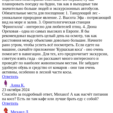
планировать поездку на будни, так как в выходные там
значительно больше людей и экскурсионных автобусов.
Обязательные места для посещения: 1. Танцующий лес -
уникальное природное явление. 2. Высота Эфа - потрясающий
вид на море и залив. 3. Орнитологическая станция
'Фрингилла' - интересно для любителей птиц. 4. Дюна
Ореховая - одна из самых высоких в Европе. Я бы
рекомендовал выделить целый день на осмотр, так как
расстояния между объектами довольно большие. Начните
рано утром, чтобы успеть всё посмотреть. Если едете на
машине, скачайте приложение 'Куршская коса' - оно очень
помогает в навигации. Для тех, кто предпочитает экскурсии,
советую взять гида - он расскажет много интересного и
проведёт по наиболее живописным местам. Не забудьте
удобную обувь и средство от комаров - они там очень
активны, особенно в лесной части косы.
Ответить
Анна К.
23 октября 2024
Спасибо за подробный ответ, Михаил! А как насчёт питания
на косе? Есть ли там кафе или лучше брать еду с собой?
Ответить
Михаил Л.