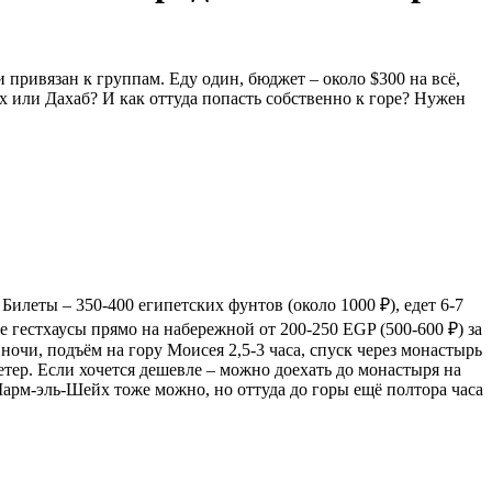
 привязан к группам. Еду один, бюджет – около $300 на всё,
х или Дахаб? И как оттуда попасть собственно к горе? Нужен
 Билеты – 350-400 египетских фунтов (около 1000 ₽), едет 6-7
 гестхаусы прямо на набережной от 200-250 EGP (500-600 ₽) за
ночи, подъём на гору Моисея 2,5-3 часа, спуск через монастырь
етер. Если хочется дешевле – можно доехать до монастыря на
Шарм-эль-Шейх тоже можно, но оттуда до горы ещё полтора часа