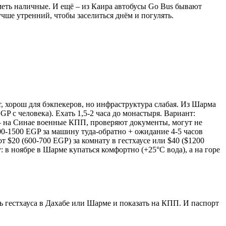
иметь наличные. И ещё – из Каира автобусы Go Bus бывают
лучше утренний, чтобы заселиться днём и погулять.
 хорош для бэкпекеров, но инфраструктура слабая. Из Шарма
P с человека). Ехать 1,5-2 часа до монастыря. Вариант:
ю – на Синае военные КПП, проверяют документы, могут не
0-1500 EGP за машину туда-обратно + ожидание 4-5 часов
 $20 (600-700 EGP) за комнату в гестхаусе или $40 ($1200
: в ноябре в Шарме купаться комфортно (+25°C вода), а на горе
нь гестхауса в Дахабе или Шарме и показать на КПП. И паспорт