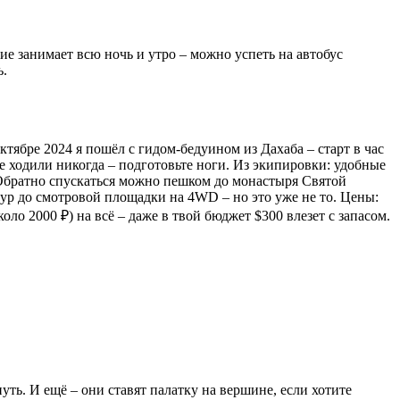
ие занимает всю ночь и утро – можно успеть на автобус
ь.
ябре 2024 я пошёл с гидом-бедуином из Дахаба – старт в час
е ходили никогда – подготовьте ноги. Из экипировки: удобные
. Обратно спускаться можно пешком до монастыря Святой
ур до смотровой площадки на 4WD – но это уже не то. Цены:
ло 2000 ₽) на всё – даже в твой бюджет $300 влезет с запасом.
уть. И ещё – они ставят палатку на вершине, если хотите