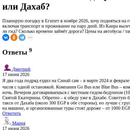
или Дахаб?
Планирую поездку в Египет в ноябре 2026, хочу подняться на г
включая транспорт и проживание на пару дней. Из Каира вылет
ли гид? Сколько времени займёт дорога? Цены на автобусы / та
9
Ответы
Дмитрий
17 июня 2026
Я два года подряд ездил на Синай сам – в марте 2024 и феврале
часов с одной остановкой. Компания Go Bus или Blue Bus – ко
ночь. Вечером договариваешься с местным гидом-бедуином (100-
Святой Екатерины. Обратно – к обеду уже в Дахабе. Советую бр
такси от Дахаба (около 300 EGP в обе стороны), но лучше с г
на машине, и организованные туры стоят дороже – от 1000 EGP
Ответить
Мария
17 июня 2026