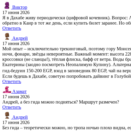
Виктор
17 июня 2026
Я в Дахабе живу периодически (цифровой кочевник). Вопрос: Аз
обратно в Каир в тот же день, если купить билет заранее. Но 
Ответить
Андрей
17 июня 2026
Мой опыт – исключительно трекинговый, поэтому гору Моисея 
ночи, фонари, звёзды невероятные. Важный момент: высота 2285
кроссовки (не сланцы!), тёплая флиска, бафф от ветра. Воды 
Екатерины (заодно посмотреть Неопалимую Купину). Альтернат
гид-бедуин 150-200 EGP, вход в заповедник 80 EGP, чай на вер
Если будешь в Дахабе, советую попробовать дайвинг в Голубой 
Ответить
Азамат
17 июня 2026
Андрей, а без гида можно подняться? Маршрут размечен?
Ответить
Андрей
17 июня 2026
Без гида – теоретически можно, но тропа ночью плохо видна, е