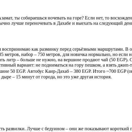
амат, ты собираешься ночевать на горе? Если нет, то восхожден
обычно лучше переночевать в Дахабе и выехать на следующий ден
воспринимаю как разминку перед серьёзными маршрутами. В окт
 метров, набор – 750 метров, для новичка нормально, но если н
брать литр – больше не нужно, на вершине продают чай (50 EGP)
ивный вариант: не подниматься на гору пешком, а взять джип-т
шине 50 EGP. Автобус Каир-Дахаб – 380 EGP. Итого ~700 EGP (око
дыре – 15 минут от города, но это уже другая история.
сть развилки. Лучше с бедуином – они же показывают короткий п