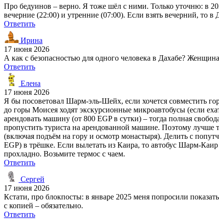
Про бедуинов – верно. Я тоже шёл с ними. Только уточню: в 2
вечерние (22:00) и утренние (07:00). Если взять вечерний, то в
Ответить
Ирина
17 июня 2026
А как с безопасностью для одного человека в Дахабе? Женщина, 
Ответить
Елена
17 июня 2026
Я бы посоветовал Шарм-эль-Шейх, если хочется совместить го
до горы Моисея ходят экскурсионные микроавтобусы (если ехать
арендовать машину (от 800 EGP в сутки) – тогда полная свобод
пропустить туриста на арендованной машине. Поэтому лучше та
(включая подъём на гору и осмотр монастыря). Делить с попутч
EGP) в трёшке. Если вылетать из Каира, то автобус Шарм-Каир с
прохладно. Возьмите термос с чаем.
Ответить
Сергей
17 июня 2026
Кстати, про блокпосты: в январе 2025 меня попросили показат
с копией – обязательно.
Ответить