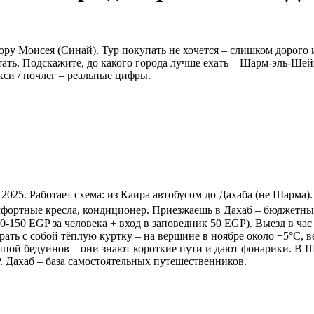
ору Моисея (Синай). Тур покупать не хочется – слишком дорого и
ать. Подскажите, до какого города лучше ехать – Шарм-эль-Шей
кси / ночлег – реальные цифры.
 2025. Работает схема: из Каира автобусом до Дахаба (не Шарма).
мфортные кресла, кондиционер. Приезжаешь в Дахаб – бюджетные
150 EGP за человека + вход в заповедник 50 EGP). Выезд в час 
ать с собой тёплую куртку – на вершине в ноябре около +5°C, в
руппой бедуинов – они знают короткие пути и дают фонарики. В 
. Дахаб – база самостоятельных путешественников.