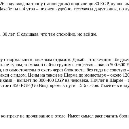
026 году вход на тропу (заповедник) подняли до 80 EGP, лучше 
 Дахабе ты в 4 утра – не очень удобно, гестхаусы дадут ключ, но 
30 лет. Я слышала, что там спокойно, но всё же.
ру с нормальным пляжным отдыхом. Дахаб – это кемпинг-бюджет,
 не туром, то можно найти группу в соцсетях – около 500-600 EG
а, но самостоятельно ехать через блокпосты без гида не совету
кси с гидом. Цены на такси из Шарма до монастыря – около 120
иками – выйдет по 300-400 EGP на человека. Ночлег в Шарме – от
тоит 450 EGP (Go Bus), время в пути – 5-6 часов. Имейте в виду
ь контракт на проживание в отеле. Имеет смысл распечатать бро