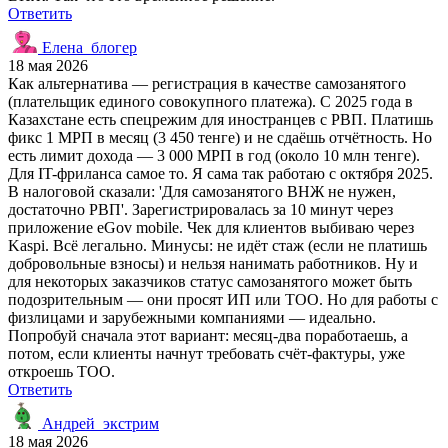
Ответить
Елена_блогер
18 мая 2026
Как альтернатива — регистрация в качестве самозанятого
(плательщик единого совокупного платежа). С 2025 года в
Казахстане есть спецрежим для иностранцев с РВП. Платишь
фикс 1 МРП в месяц (3 450 тенге) и не сдаёшь отчётность. Но
есть лимит дохода — 3 000 МРП в год (около 10 млн тенге).
Для IT-фриланса самое то. Я сама так работаю с октября 2025.
В налоговой сказали: 'Для самозанятого ВНЖ не нужен,
достаточно РВП'. Зарегистрировалась за 10 минут через
приложение eGov mobile. Чек для клиентов выбиваю через
Kaspi. Всё легально. Минусы: не идёт стаж (если не платишь
добровольные взносы) и нельзя нанимать работников. Ну и
для некоторых заказчиков статус самозанятого может быть
подозрительным — они просят ИП или ТОО. Но для работы с
физлицами и зарубежными компаниями — идеально.
Попробуй сначала этот вариант: месяц-два поработаешь, а
потом, если клиенты начнут требовать счёт-фактуры, уже
откроешь ТОО.
Ответить
Андрей_экстрим
18 мая 2026