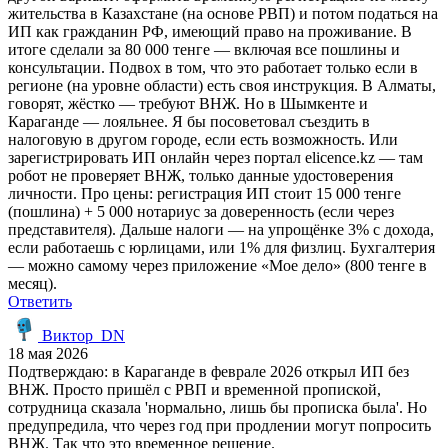
жительства в Казахстане (на основе РВП) и потом податься на
ИП как гражданин РФ, имеющий право на проживание. В
итоге сделали за 80 000 тенге — включая все пошлины и
консультации. Подвох в том, что это работает только если в
регионе (на уровне области) есть своя инструкция. В Алматы,
говорят, жёстко — требуют ВНЖ. Но в Шымкенте и
Караганде — лояльнее. Я бы посоветовал съездить в
налоговую в другом городе, если есть возможность. Или
зарегистрировать ИП онлайн через портал elicence.kz — там
робот не проверяет ВНЖ, только данные удостоверения
личности. Про цены: регистрация ИП стоит 15 000 тенге
(пошлина) + 5 000 нотариус за доверенность (если через
представителя). Дальше налоги — на упрощёнке 3% с дохода,
если работаешь с юрлицами, или 1% для физлиц. Бухгалтерия
— можно самому через приложение «Мое дело» (800 тенге в
месяц).
Ответить
Виктор_DN
18 мая 2026
Подтверждаю: в Караганде в феврале 2026 открыл ИП без
ВНЖ. Просто пришёл с РВП и временной пропиской,
сотрудница сказала 'нормально, лишь бы прописка была'. Но
предупредила, что через год при продлении могут попросить
ВНЖ. Так что это временное решение.