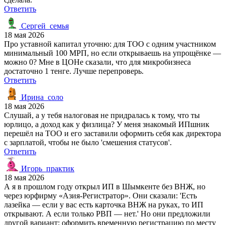
Ответить
Сергей_семья
18 мая 2026
Про уставной капитал уточню: для ТОО с одним участником
минимальный 100 МРП, но если открываешь на упрощёнке —
можно 0? Мне в ЦОНе сказали, что для микробизнеса
достаточно 1 тенге. Лучше перепроверь.
Ответить
Ирина_соло
18 мая 2026
Слушай, а у тебя налоговая не придралась к тому, что ты
юрлицо, а доход как у физлица? У меня знакомый ИПшник
перешёл на ТОО и его заставили оформить себя как директора
с зарплатой, чтобы не было 'смешения статусов'.
Ответить
Игорь_практик
18 мая 2026
А я в прошлом году открыл ИП в Шымкенте без ВНЖ, но
через юрфирму «Азия-Регистратор». Они сказали: 'Есть
лазейка — если у вас есть карточка ВНЖ на руках, то ИП
открывают. А если только РВП — нет.' Но они предложили
другой вариант: оформить временную регистрацию по месту