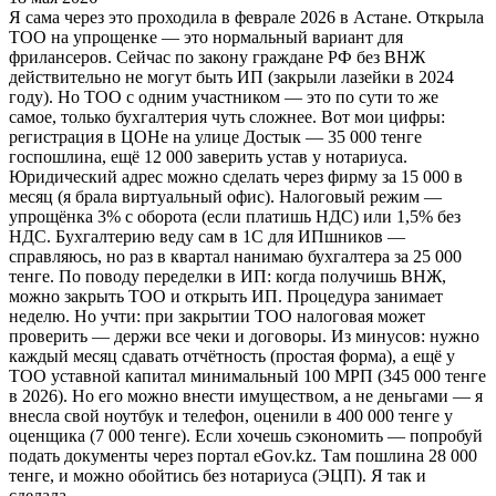
Я сама через это проходила в феврале 2026 в Астане. Открыла
ТОО на упрощенке — это нормальный вариант для
фрилансеров. Сейчас по закону граждане РФ без ВНЖ
действительно не могут быть ИП (закрыли лазейки в 2024
году). Но ТОО с одним участником — это по сути то же
самое, только бухгалтерия чуть сложнее. Вот мои цифры:
регистрация в ЦОНе на улице Достык — 35 000 тенге
госпошлина, ещё 12 000 заверить устав у нотариуса.
Юридический адрес можно сделать через фирму за 15 000 в
месяц (я брала виртуальный офис). Налоговый режим —
упрощёнка 3% с оборота (если платишь НДС) или 1,5% без
НДС. Бухгалтерию веду сам в 1С для ИПшников —
справляюсь, но раз в квартал нанимаю бухгалтера за 25 000
тенге. По поводу переделки в ИП: когда получишь ВНЖ,
можно закрыть ТОО и открыть ИП. Процедура занимает
неделю. Но учти: при закрытии ТОО налоговая может
проверить — держи все чеки и договоры. Из минусов: нужно
каждый месяц сдавать отчётность (простая форма), а ещё у
ТОО уставной капитал минимальный 100 МРП (345 000 тенге
в 2026). Но его можно внести имуществом, а не деньгами — я
внесла свой ноутбук и телефон, оценили в 400 000 тенге у
оценщика (7 000 тенге). Если хочешь сэкономить — попробуй
подать документы через портал eGov.kz. Там пошлина 28 000
тенге, и можно обойтись без нотариуса (ЭЦП). Я так и
сделала.