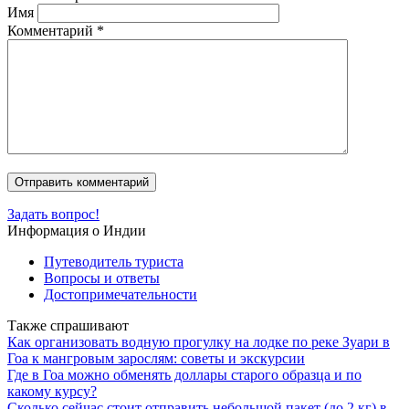
Имя
Комментарий
*
Задать вопрос!
Информация о Индии
Путеводитель туриста
Вопросы и ответы
Достопримечательности
Также спрашивают
Как организовать водную прогулку на лодке по реке Зуари в
Гоа к мангровым зарослям: советы и экскурсии
Где в Гоа можно обменять доллары старого образца и по
какому курсу?
Сколько сейчас стоит отправить небольшой пакет (до 2 кг) в