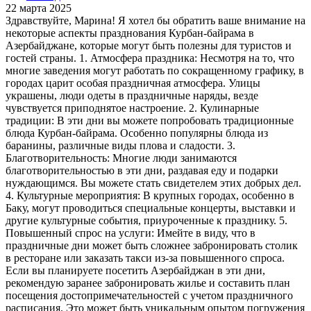
22 марта 2025
Здравствуйте, Марина! Я хотел бы обратить ваше внимание на
некоторые аспекты празднования Курбан-байрама в
Азербайджане, которые могут быть полезны для туристов и
гостей страны. 1. Атмосфера праздника: Несмотря на то, что
многие заведения могут работать по сокращенному графику, в
городах царит особая праздничная атмосфера. Улицы
украшены, люди одеты в праздничные наряды, везде
чувствуется приподнятое настроение. 2. Кулинарные
традиции: В эти дни вы можете попробовать традиционные
блюда Курбан-байрама. Особенно популярны блюда из
баранины, различные виды плова и сладости. 3.
Благотворительность: Многие люди занимаются
благотворительностью в эти дни, раздавая еду и подарки
нуждающимся. Вы можете стать свидетелем этих добрых дел.
4. Культурные мероприятия: В крупных городах, особенно в
Баку, могут проводиться специальные концерты, выставки и
другие культурные события, приуроченные к празднику. 5.
Повышенный спрос на услуги: Имейте в виду, что в
праздничные дни может быть сложнее забронировать столик
в ресторане или заказать такси из-за повышенного спроса.
Если вы планируете посетить Азербайджан в эти дни,
рекомендую заранее забронировать жилье и составить план
посещения достопримечательностей с учетом праздничного
расписания. Это может быть уникальным опытом погружения