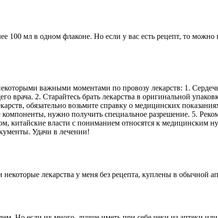
лее 100 мл в одном флаконе. Но если у вас есть рецепт, то можно
я некоторыми важными моментами по провозу лекарств: 1. Серд
го врача. 2. Старайтесь брать лекарства в оригинальной упаков
арств, обязательно возьмите справку о медицинских показаниях.
 компоненты, нужно получить специальное разрешение. 5. Реком
ом, китайские власти с пониманием относятся к медицинским ну
кументы. Удачи в лечении!
и некоторые лекарства у меня без рецепта, куплены в обычной а
м. Но если их много, лучше иметь при себе чеки из аптеки или 