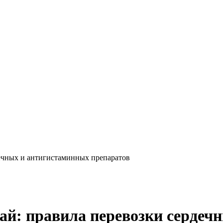
дечных и антигистаминных препаратов
тай: правила перевозки серде