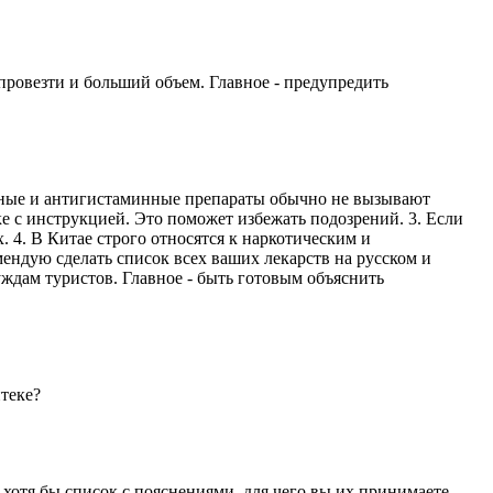
 провезти и больший объем. Главное - предупредить
ечные и антигистаминные препараты обычно не вызывают
ке с инструкцией. Это поможет избежать подозрений. 3. Если
 4. В Китае строго относятся к наркотическим и
ендую сделать список всех ваших лекарств на русском и
ждам туристов. Главное - быть готовым объяснить
птеке?
хотя бы список с пояснениями, для чего вы их принимаете.