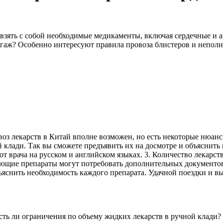
у взять с собой необходимые медикаменты, включая сердечные и
багаж? Особенно интересуют правила провоза блистеров и непол
воз лекарств в Китай вполне возможен, но есть некоторые нюанс
й клади. Так вы сможете предъявить их на досмотре и объяснить
от врача на русском и английском языках. 3. Количество лекарс
вующие препараты могут потребовать дополнительных документо
ъяснить необходимость каждого препарата. Удачной поездки и в
есть ли ограничения по объему жидких лекарств в ручной клади?