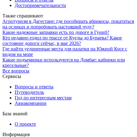
Достопримечательности
Также спрашивают
Агротуризм в Дагестане: где пособирать абрикосы, покататься
на осликах и попробовать настоящий чуду?
Какие надежные заправки есть по дороге в Гуниб?
Кто недавно ездил по трассе от Куеды до Бураева? Какое
состояние дороги сейчас, в мае 2026?
Где найти уединенные места для палатки на Южной Косе с
видом на море
Какие подъемники используются на Домбае: кабинки или
кресельные?
Все вопросы
Сервисы
Вопросы и ответы
Путеводитель
Гид по интересным местам
Авиакомпании
База знаний
О проекте
Информация