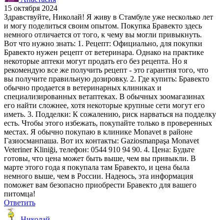
15 октября 2024
Здравствуйте, Николай! Я живу в Стамбуле уже несколько лет
и могу поделиться своим опытом. Покупка Бравекто здесь
немного отличается от того, к чему вы могли привыкнуть.
Вот что нужно знать: 1. Рецепт: Официально, для покупки
Бравекто нужен рецепт от ветеринара. Однако на практике
некоторые аптеки могут продать его без рецепта. Но я
рекомендую все же получить рецепт - это гарантия того, что
вы получите правильную дозировку. 2. Где купить: Бравекто
обычно продается в ветеринарных клиниках и
специализированных ветаптеках. В обычных зоомагазинах
его найти сложнее, хотя некоторые крупные сети могут его
иметь. 3. Подделки: К сожалению, риск нарваться на подделку
есть. Чтобы этого избежать, покупайте только в проверенных
местах. Я обычно покупаю в клинике Monavet в районе
Газиосманпаша. Вот их контакты: Gaziosmanpaşa Monavet
Veteriner Kliniği, телефон: 0544 910 94 90. 4. Цена: Будьте
готовы, что цена может быть выше, чем вы привыкли. В
марте этого года я покупала там Бравекто, и цена была
немного выше, чем в России. Надеюсь, эта информация
поможет вам безопасно приобрести Бравекто для вашего
питомца!
Ответить
Николай