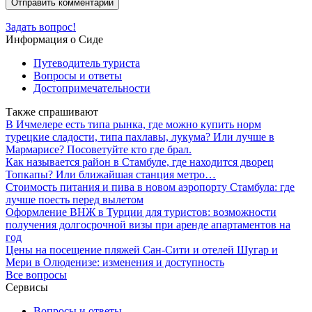
Задать вопрос!
Информация о Сиде
Путеводитель туриста
Вопросы и ответы
Достопримечательности
Также спрашивают
В Ичмелере есть типа рынка, где можно купить норм
турецкие сладости, типа пахлавы, лукума? Или лучше в
Мармарисе? Посоветуйте кто где брал.
Как называется район в Стамбуле, где находится дворец
Топкапы? Или ближайшая станция метро…
Стоимость питания и пива в новом аэропорту Стамбула: где
лучше поесть перед вылетом
Оформление ВНЖ в Турции для туристов: возможности
получения долгосрочной визы при аренде апартаментов на
год
Цены на посещение пляжей Сан-Сити и отелей Шугар и
Мери в Олюденизе: изменения и доступность
Все вопросы
Сервисы
Вопросы и ответы