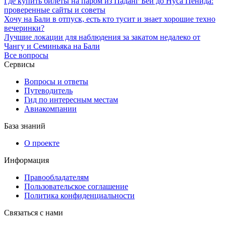
Где купить билеты на паром из Паданг Бей до Нуса Пенида:
проверенные сайты и советы
Хочу на Бали в отпуск, есть кто тусит и знает хорошие техно
вечеринки?
Лучшие локации для наблюдения за закатом недалеко от
Чангу и Семиньяка на Бали
Все вопросы
Сервисы
Вопросы и ответы
Путеводитель
Гид по интересным местам
Авиакомпании
База знаний
О проекте
Информация
Правообладателям
Пользовательское соглашение
Политика конфиденциальности
Связаться с нами