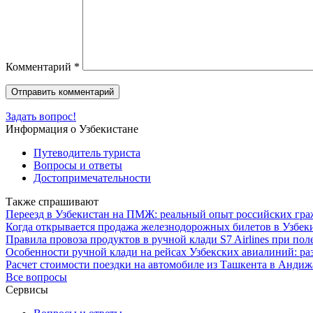
Комментарий
*
Задать вопрос!
Информация о Узбекистане
Путеводитель туриста
Вопросы и ответы
Достопримечательности
Также спрашивают
Переезд в Узбекистан на ПМЖ: реальный опыт российских гра
Когда открывается продажа железнодорожных билетов в Узбек
Правила провоза продуктов в ручной клади S7 Airlines при пол
Особенности ручной клади на рейсах Узбекских авиалиний: ра
Расчет стоимости поездки на автомобиле из Ташкента в Андиж
Все вопросы
Сервисы