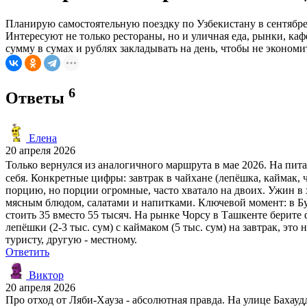
Планирую самостоятельную поездку по Узбекистану в сентябре
Интересуют не только рестораны, но и уличная еда, рынки, ка
сумму в сумах и рублях закладывать на день, чтобы не экономи
6
Ответы
Елена
20 апреля 2026
Только вернулся из аналогичного маршрута в мае 2026. На пита
себя. Конкретные цифры: завтрак в чайхане (лепёшка, каймак, ч
порцию, но порции огромные, часто хватало на двоих. Ужин в х
мясным блюдом, салатами и напитками. Ключевой момент: в Бух
стоить 35 вместо 55 тысяч. На рынке Чорсу в Ташкенте берите ф
лепёшки (2-3 тыс. сум) с каймаком (5 тыс. сум) на завтрак, эт
туристу, другую - местному.
Ответить
Виктор
20 апреля 2026
Про отход от Ляби-Хауза - абсолютная правда. На улице Бахауд