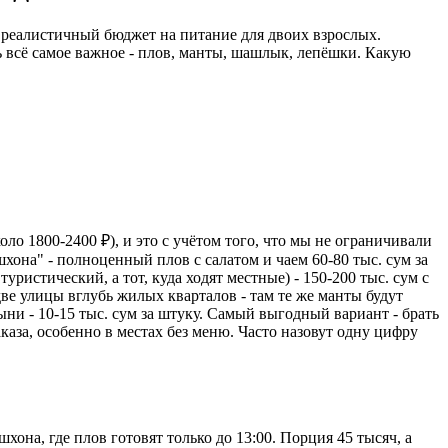
ь реалистичный бюджет на питание для двоих взрослых.
ть всё самое важное - плов, манты, шашлык, лепёшки. Какую
ло 1800-2400 ₽), и это с учётом того, что мы не ограничивали
шхона" - полноценный плов с салатом и чаем 60-80 тыс. сум за
ристический, а тот, куда ходят местные) - 150-200 тыс. сум с
ве улицы вглубь жилых кварталов - там те же манты будут
дыни - 10-15 тыс. сум за штуку. Самый выгодный вариант - брать
аказа, особенно в местах без меню. Часто назовут одну цифру
она, где плов готовят только до 13:00. Порция 45 тысяч, а