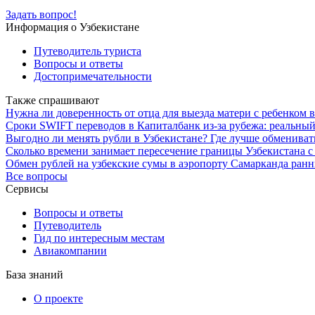
Задать вопрос!
Информация о Узбекистане
Путеводитель туриста
Вопросы и ответы
Достопримечательности
Также спрашивают
Нужна ли доверенность от отца для выезда матери с ребенком 
Сроки SWIFT переводов в Капиталбанк из-за рубежа: реальны
Выгодно ли менять рубли в Узбекистане? Где лучше обмениват
Сколько времени занимает пересечение границы Узбекистана с 
Обмен рублей на узбекские сумы в аэропорту Самарканда ранн
Все вопросы
Сервисы
Вопросы и ответы
Путеводитель
Гид по интересным местам
Авиакомпании
База знаний
О проекте