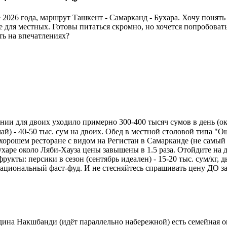
 2026 года, маршрут Ташкент - Самарканд - Бухара. Хочу понят
фе для местных. Готовы питаться скромно, но хочется попробова
ть на впечатлениях?
нии для двоих уходило примерно 300-400 тысяч сумов в день (око
ай) - 40-50 тыс. сум на двоих. Обед в местной столовой типа "О
орошем ресторане с видом на Регистан в Самарканде (не самый ту
аре около Ляби-Хауза цены завышены в 1.5 раза. Отойдите на д
рукты: персики в сезон (сентябрь идеален) - 15-20 тыс. сум/кг, 
о национальный фаст-фуд. И не стесняйтесь спрашивать цену ДО з
дина Накшбанди (идёт параллельно набережной) есть семейная ошх