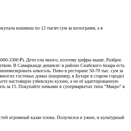
окупала кишмиш по 12 тысяч сум за килограмм, а в
3000-3300 ₽). Дети ели много, поэтому цифры выше. Разброс
итком. В Самарканде дешевле: в районе Сиабского базара есть
инимизировать алкоголь. Пиво в ресторане 50-70 тыс. сум за
о многих гостевых домах (например, в Бухаре в старом городе)
обуете настоящую узбекскую кухню, а не её адаптированную
авать за 15. Покупайте пачками в супермаркетах типа "Макро" в
остей огромный казан плова. Получился и ужин, и культурный