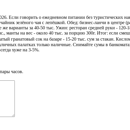
26. Если говорить о ежедневном питании без туристических накр
а чайник зелёного чая с лепёшкой. Обед: бизнес-ланчи в центре (
те же варианты за 40-50 тыс. Ужин: ресторан средней руки - 120
тыс., манты на вес - около 40 тыс. за порцию 300г. Итог: если см
тый гранатовый сок на базаре - 15-20 тыс. сум за стакан. Кисло
 уличных палатках только наличные. Снимайте сумы в банкомата
сегда хуже на 3-5%.
пары часов.