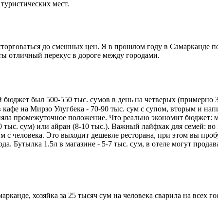
 туристических мест.
сторговаться до смешных цен. Я в прошлом году в Самарканде п
кты отличный перекус в дороге между городами.
 бюджет был 500-550 тыс. сумов в день на четверых (примерно 
 кафе на Мирзо Улугбека - 70-90 тыс. сум с супом, вторым и нап
заняла промежуточное положение. Что реально экономит бюджет: м
20 тыс. сум) или айран (8-10 тыс.). Важный лайфхак для семей: в
сум с человека. Это выходит дешевле ресторана, при этом вы пр
ода. Бутылка 1.5л в магазине - 5-7 тыс. сум, в отеле могут прод
арканде, хозяйка за 25 тысяч сум на человека сварила на всех г