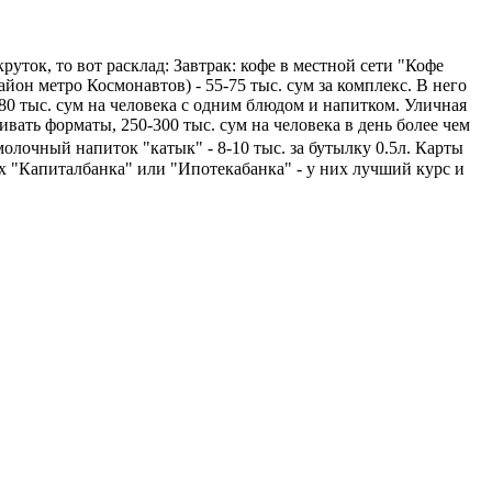
уток, то вот расклад: Завтрак: кофе в местной сети "Кофе
район метро Космонавтов) - 55-75 тыс. сум за комплекс. В него
-180 тыс. сум на человека с одним блюдом и напитком. Уличная
ешивать форматы, 250-300 тыс. сум на человека в день более чем
молочный напиток "катык" - 8-10 тыс. за бутылку 0.5л. Карты
х "Капиталбанка" или "Ипотекабанка" - у них лучший курс и