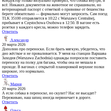
Кондуктор только визуально проверил, что собака внутри, и
всё. Никаких документов на животное не спрашивали, но
ветеринарный паспорт с отметкой о прививке от бешенства
берите обязательно — формально могут запросить. Сам поезд
TLK 35100 отправляется в 10:22 с Warszawy Centralnej,
прибывает в Częstochowa Osobowa в 12:50. В вагоне есть
розетки у каждого кресла, можно телефон зарядить.
Ответить
Александр
20 марта 2026
Дополню про переноски. Если брать мягкую, убедитесь, что
дно жёсткое и не проваливается. У меня на станции Варшава
Заходня (Warszawa Zachodnia) однажды попросили поставить
переноску на полку для багажа, чтобы она не мешала в
проходе. В вагонах с открытой планировкой верхние полки
широкие, это нормально.
Ответить
Мария
20 марта 2026
А если собака в переноске, но скулит? Нас не высадят?
Переживаю, наш шпиц иногда нервничает в дороге.
Ответить
Ольга