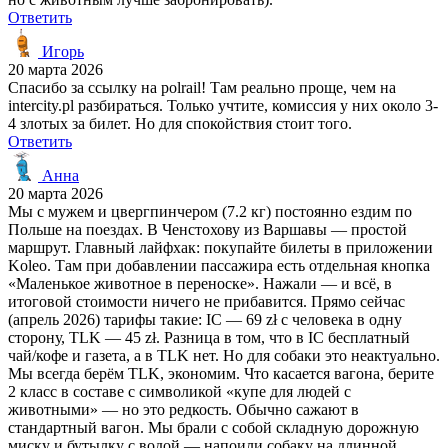
Ответить
Игорь
20 марта 2026
Спасибо за ссылку на polrail! Там реально проще, чем на
intercity.pl разбираться. Только учтите, комиссия у них около 3-
4 злотых за билет. Но для спокойствия стоит того.
Ответить
Анна
20 марта 2026
Мы с мужем и цвергпинчером (7.2 кг) постоянно ездим по
Польше на поездах. В Ченстохову из Варшавы — простой
маршрут. Главный лайфхак: покупайте билеты в приложении
Koleo. Там при добавлении пассажира есть отдельная кнопка
«Маленькое животное в переноске». Нажали — и всё, в
итоговой стоимости ничего не прибавится. Прямо сейчас
(апрель 2026) тарифы такие: IC — 69 zł с человека в одну
сторону, TLK — 45 zł. Разница в том, что в IC бесплатный
чай/кофе и газета, а в TLK нет. Но для собаки это неактуально.
Мы всегда берём TLK, экономим. Что касается вагона, берите
2 класс в составе с символикой «купе для людей с
животными» — но это редкость. Обычно сажают в
стандартный вагон. Мы брали с собой складную дорожную
миску и бутылку с водой — напоили собаку на длинной