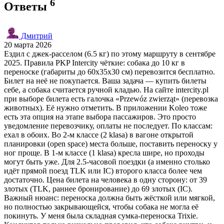
6
Ответы
Дмитрий
20 марта 2026
Ездил с джек-расселом (6.5 кг) по этому маршруту в сентябре
2025. Правила PKP Intercity чёткие: собака до 10 кг в
переноске (габариты до 60x35x30 см) перевозится бесплатно.
Билет на неё не покупается. Ваша задача — купить билеты
себе, а собака считается ручной кладью. На сайте intercity.pl
при выборе билета есть галочка «Przewóz zwierząt» (перевозка
животных). Её нужно отметить. В приложении Koleo тоже
есть эта опция на этапе выбора пассажиров. Это просто
уведомление перевозчику, оплаты не последует. По классам:
ехал в обоих. Во 2-м классе (2 klasa) в вагоне открытой
планировки (open space) места больше, поставить переноску у
ног проще. В 1-м классе (1 klasa) кресла шире, но проходы
могут быть уже. Для 2.5-часовой поездки (а именно столько
идёт прямой поезд TLK или IC) второго класса более чем
достаточно. Цена билета на человека в одну сторону: от 39
злотых (TLK, раннее бронирование) до 69 злотых (IC).
Важный нюанс: переноска должна быть жёсткой или мягкой,
но полностью закрывающейся, чтобы собака не могла её
покинуть. У меня была складная сумка-переноска Trixie.