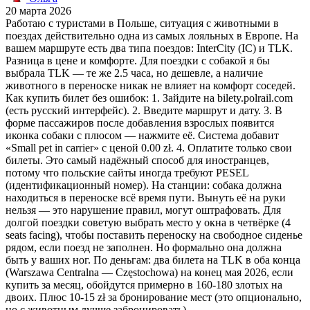
20 марта 2026
Работаю с туристами в Польше, ситуация с животными в
поездах действительно одна из самых лояльных в Европе. На
вашем маршруте есть два типа поездов: InterCity (IC) и TLK.
Разница в цене и комфорте. Для поездки с собакой я бы
выбрала TLK — те же 2.5 часа, но дешевле, а наличие
животного в переноске никак не влияет на комфорт соседей.
Как купить билет без ошибок: 1. Зайдите на bilety.polrail.com
(есть русский интерфейс). 2. Введите маршрут и дату. 3. В
форме пассажиров после добавления взрослых появится
иконка собаки с плюсом — нажмите её. Система добавит
«Small pet in carrier» с ценой 0.00 zł. 4. Оплатите только свои
билеты. Это самый надёжный способ для иностранцев,
потому что польские сайты иногда требуют PESEL
(идентификационный номер). На станции: собака должна
находиться в переноске всё время пути. Вынуть её на руки
нельзя — это нарушение правил, могут оштрафовать. Для
долгой поездки советую выбрать место у окна в четвёрке (4
seats facing), чтобы поставить переноску на свободное сиденье
рядом, если поезд не заполнен. Но формально она должна
быть у ваших ног. По деньгам: два билета на TLK в оба конца
(Warszawa Centralna — Częstochowa) на конец мая 2026, если
купить за месяц, обойдутся примерно в 160-180 злотых на
двоих. Плюс 10-15 zł за бронирование мест (это опционально,
но с животным лучше забронировать).