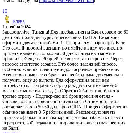
и многим другим
https://t.me/travelanswer_bali
!
10
Елена
1 ноября 2024
Здравствуйте, Татьяна! Для пребывания на Бали сроком до 60
дней вам подойдет туристическая виза B211A. Её можно
оформить двумя способами: 1. По прилету в аэропорту Бали.
Это самый простой вариант, но имейте в виду, что виза по
прилету выдается только на 30 дней. Затем вы сможете
продлить её еще на 30 дней, не выезжая с острова. 2. Через
визовое агентство заранее. Это более надежный способ,
особенно если вы планируете долгосрочное пребывание.
Агентство поможет собрать все необходимые документы и
получить визу до вылета. Для оформления визы вам
потребуются: - Загранпаспорт (срок действия не менее 6
месяцев с момента въезда) - Обратный билет или билет в
третью страну - Подтверждение бронирования отеля -
Справка о финансовой состоятельности Стоимость визы
составляет около 50-60 долларов США. Процесс оформления
обычно занимает 3-5 рабочих дней. Рекомендую начать
процесс оформления визы заранее, чтобы избежать стресса
перед поездкой. Удачи в планировании вашего путешествия
на Бали!