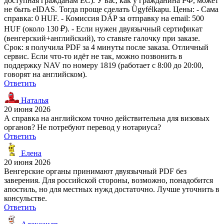
доступная гражданам ЕС). У вас, как у гражданина РФ, может
не быть eIDAS. Тогда проще сделать Ügyfélkapu. Цены: - Сама
справка: 0 HUF. - Комиссия DÁP за отправку на email: 500
HUF (около 130 ₽). - Если нужен двуязычный сертификат
(венгерский+английский), то ставьте галочку при заказе.
Срок: я получила PDF за 4 минуты после заказа. Отличный
сервис. Если что-то идёт не так, можно позвонить в
поддержку NAV по номеру 1819 (работает с 8:00 до 20:00,
говорят на английском).
Ответить
Наталья
20 июня 2026
А справка на английском точно действительна для визовых
органов? Не потребуют перевод у нотариуса?
Ответить
Елена
20 июня 2026
Венгерские органы принимают двуязычный PDF без
заверения. Для российской стороны, возможно, понадобится
апостиль, но для местных нужд достаточно. Лучше уточнить в
консульстве.
Ответить