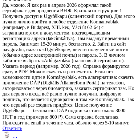
Да, можно. Я как раз в апреле 2026 оформлял такой
сертификат для продления ВНЖ. Краткая инструкция: 1.
Получить доступ к Ügyfélkapu (клиентский портал). Для этого
нужно лично прийти в любое отделение Kormányablak
(например, в Budapest, XIII. ker., Váci út 62-64) с
загранпаспортом и документом, подтверждающим
регистрацию адреса (lakcímkártya). Там выдадут временный
пароль. Занимает 15-20 минут, бесплатно. 2. Зайти на сайт
nav.gov.hu, нажать «Ügyfélkapu», ввести полученный логин
(обычно адрес электронной почты) и пароль. 3. В личном
кабинете выбрать «Adóigazolás» (налоговый сертификат).
Указать период (например, 2026 год). Справка формируется
сразу в PDF. Можно скачать и распечатать. Если нет
возможности идти в Kormányablak, есть альтернатива: скачать
приложение DÁP (Digitális Államreform Portál) на телефон,
авторизоваться через биометрию, заказать сертификат там. Но
для первого входа всё равно нужно получить цифровую
подпись, что делается однократно в том же Kormányablak. Так
что первый раз сходить придётся. Цены: получение
Ügyfélkapu — бесплатно. DÁP подписка стоит около 3000
HUF в год (примерно 800 ₽). Сама справка бесплатная.
Приходит на email в течение часа, обычно через 5-10 минут.
Ответить