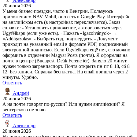
Александр
20 июня 2026
У меня бизнес-поездки, часто в Венгрии. Пользуюсь
приложением NAV Mobil, оно есть в Google Play. Интерфейс
на английском есть (в настройках переключается). Заказ
справки: - Установить приложение, авторизоваться через
Ügyfélkapu (если уже есть). - Нажать «Igazolványok» →
«Adóigazolás». - Выбрать год, подтвердить. - Документ
приходит на указанный email в формате PDF, подписанный
электронной подписью. Если Ügyfélkapu ещё нет, его можно
оформить в отделении Magyar Posta (почта). Я оформлял на
почте в центре (Budapest, Deák Ferenc tér). Заняло 20 минут,
нужен только загранпаспорт. Почта открыта пн-пт 8-18, сб 8-
12. Без записи. Справка бесплатна. На email пришла через 2
минуты. Удобно.
Ответить
Андрей
20 июня 2026
А на почте говорят по-русски? Или нужен английский? Я
венгерского не знаю.
Ответить
Александр
20 июня 2026
На почте в центре Будапешта персонал обычно знает базовый