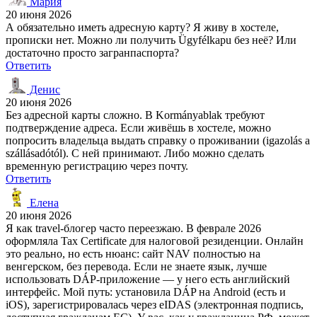
Мария
20 июня 2026
А обязательно иметь адресную карту? Я живу в хостеле,
прописки нет. Можно ли получить Ügyfélkapu без неё? Или
достаточно просто загранпаспорта?
Ответить
Денис
20 июня 2026
Без адресной карты сложно. В Kormányablak требуют
подтверждение адреса. Если живёшь в хостеле, можно
попросить владельца выдать справку о проживании (igazolás a
szállásadótól). С ней принимают. Либо можно сделать
временную регистрацию через почту.
Ответить
Елена
20 июня 2026
Я как travel-блогер часто переезжаю. В феврале 2026
оформляла Tax Certificate для налоговой резиденции. Онлайн
это реально, но есть нюанс: сайт NAV полностью на
венгерском, без перевода. Если не знаете язык, лучше
использовать DÁP-приложение — у него есть английский
интерфейс. Мой путь: установила DÁP на Android (есть и
iOS), зарегистрировалась через eIDAS (электронная подпись,