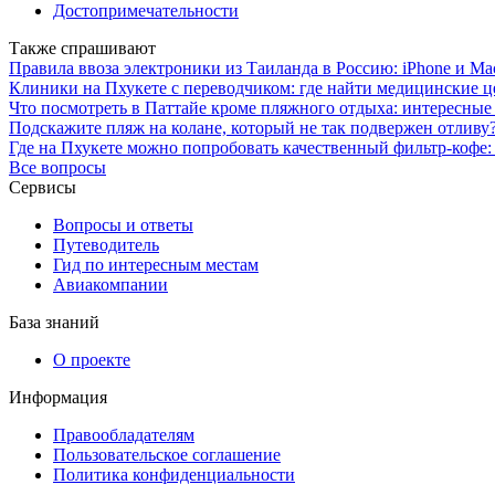
Достопримечательности
Также спрашивают
Правила ввоза электроники из Таиланда в Россию: iPhone и Ma
Клиники на Пхукете с переводчиком: где найти медицинские 
Что посмотреть в Паттайе кроме пляжного отдыха: интересные 
Подскажите пляж на колане, который не так подвержен отливу?
Где на Пхукете можно попробовать качественный фильтр-кофе:
Все вопросы
Сервисы
Вопросы и ответы
Путеводитель
Гид по интересным местам
Авиакомпании
База знаний
О проекте
Информация
Правообладателям
Пользовательское соглашение
Политика конфиденциальности