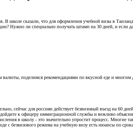
 В школе сказали, что для оформления учебной визы в Таиланд 
ации? Нужно ли специально получать штамп на 30 дней, и если да
ном валюты, поделимся рекомендациями по вкусной еде и многим
ьно, сейчас для россиян действует безвизовый въезд на 60 дней
подойдите к офицеру иммиграционной службы и вежливо объясни
сления в школу - это значительно упростит процесс. Многие так
оде с безвизового режима на учебную визу есть нюансы по срок