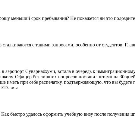
но прошу меньший срок пребывания? Не покажется ли это подоз
сталкиваются с такими запросами, особенно от студентов. Глав
в аэропорт Суварнабхуми, встала в очередь к иммиграционному оф
ую школу. Офицер без лишних вопросов поставил штамп на 30 дн
учше иметь при себе распечатку, подтверждающую, что вы будете 
 ED-виза.
? Как быстро удалось оформить учебную визу после получения ш