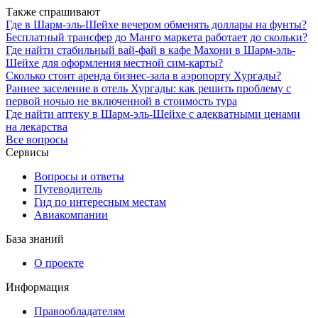
Также спрашивают
Где в Шарм-эль-Шейхе вечером обменять доллары на фунты?
Бесплатный трансфер до Манго маркета работает до скольки?
Где найти стабильный вай-фай в кафе Махони в Шарм-эль-
Шейхе для оформления местной сим-карты?
Сколько стоит аренда бизнес-зала в аэропорту Хургады?
Раннее заселение в отель Хургады: как решить проблему с
первой ночью не включенной в стоимость тура
Где найти аптеку в Шарм-эль-Шейхе с адекватными ценами
на лекарства
Все вопросы
Сервисы
Вопросы и ответы
Путеводитель
Гид по интересным местам
Авиакомпании
База знаний
О проекте
Информация
Правообладателям