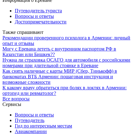
Информация о Ереване
Путеводитель туриста
Вопросы и ответы
Достопримечательности
Также спрашивают
Рекомендации проверенного психолога в Армении: личный
опыт и отзывы
Могу с Еревана лететь с внутренним паспортом РФ в
Казахстан или Бишкек??
Нужна ли страховка ОСАГО для автомобиля с российскими
номерами при длительной стоянке в Ереване
Как снять наличные с карты МИР (Сбер, Тинькофф) в
банкоматах ВТБ Армении: пошаговая инструкция и
возможные сложности
К какому врачу обратиться при болях в локтях в Армении:
ортопед или ревматолог?
Все вопросы
Сервисы
Вопросы и ответы
Путеводитель
Гид по интересным местам
Авиакомпании